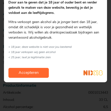
Door aan te geven dat je 18 jaar of ouder bent en verder
karakter maar mild in de omgang.
gebruik te maken van deze website, bevestig je dat je
voldoet aan de leeftijdsgrens.
AFDRONK
Goed drinkbaar bier met een mooie fruitige nasmaak.
Mitra verkoopt geen alcohol als je jonger bent dan 18 jaar,
omdat dit schadelijk is voor je gezondheid en wettelijk
CULINAIR
verboden is. Wij willen als drankspeciaalzaak bijdragen aan
Lekker bij een salade met ham.
verantwoord alcoholgebruik.
BIJZONDERHEDEN
< 18 jaar, deze website is niet voor jou bestemd
Haar naam verwijst naar het krachtige, roodkleurige kanon van de
< 18 jaar verkopen wij geen alcohol
Gentenaren dat doeltreffend werd ingezet in hun strijd tegen de
< 25 jaar, laat je legitimatie zien
Spanjaarden.
Accepteren
Productinformatie
Artikelcode:
0001013443
Inhoud:
33 CL
Alcohol percentage:
6,5