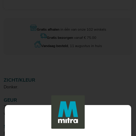
Gratis afhalen
in één van onze 102 winkels
Gratis bezorgen
vanaf € 75.00
Vandaag besteld
, 11 augustus in huis
ZICHT/KLEUR
Donker.
GEUR
Zoete geuren van drop en kandij. Zoals je bij een dubbel kan
verwachten.
SMAAK
Een mond vol fruit en kruiden. Deze vurige vlam is pittig van