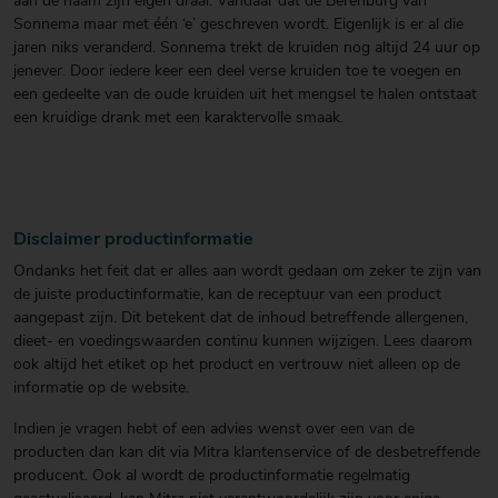
aan de naam zijn eigen draai. Vandaar dat de Berenburg van
Sonnema maar met één ‘e’ geschreven wordt. Eigenlijk is er al die
jaren niks veranderd. Sonnema trekt de kruiden nog altijd 24 uur op
jenever. Door iedere keer een deel verse kruiden toe te voegen en
een gedeelte van de oude kruiden uit het mengsel te halen ontstaat
een kruidige drank met een karaktervolle smaak.
Disclaimer productinformatie
Ondanks het feit dat er alles aan wordt gedaan om zeker te zijn van
de juiste productinformatie, kan de receptuur van een product
aangepast zijn. Dit betekent dat de inhoud betreffende allergenen,
dieet- en voedingswaarden continu kunnen wijzigen. Lees daarom
ook altijd het etiket op het product en vertrouw niet alleen op de
informatie op de website.
Indien je vragen hebt of een advies wenst over een van de
producten dan kan dit via Mitra klantenservice of de desbetreffende
producent. Ook al wordt de productinformatie regelmatig