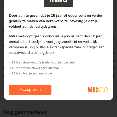
Schenk de Sonnema Ice tea uit over een ijsblokjes in een longdrink
en garneer met een citroenschijfje.
Door aan te geven dat je 18 jaar of ouder bent en verder
gebruik te maken van deze website, bevestig je dat je
voldoet aan de leeftijdsgrens.
Productinformatie
Mitra verkoopt geen alcohol als je jonger bent dan 18 jaar,
Artikelcode:
0001070568
omdat dit schadelijk is voor je gezondheid en wettelijk
Inhoud:
25 CL
verboden is. Wij willen als drankspeciaalzaak bijdragen aan
verantwoord alcoholgebruik.
Alcohol percentage:
6,0
Allergenen:
Geen
< 18 jaar, deze website is niet voor jou bestemd
Merk:
Sonnema
< 18 jaar verkopen wij geen alcohol
< 25 jaar, laat je legitimatie zien
Land:
Nederland
Soort:
Ready to Serve
Accepteren
Verpakking:
Blik
Nog geen reviews