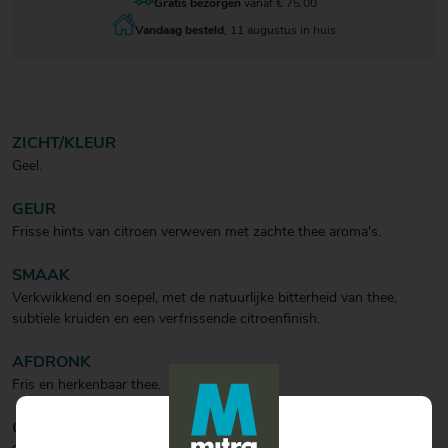
Gratis bezorgen
vanaf € 75.00
Vandaag besteld
, 11 augustus in huis
ZICHT/KLEUR
Geel.
GEUR
Frisse hints van citroen verweven met zachte thee aroma's.
SMAAK
Verkwikkend en soepel, met de natuurlijke bitterheid van thee,
subtiele kruiden en een verfrissende citroenfinish.
AFDRONK
Fris en herkenbaar thee.
COCKTAIL