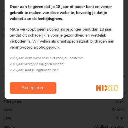
Door aan te geven dat je 18 jaar of ouder bent en verder
COCKTAIL
gebruik te maken van deze website, bevestig je dat je
Ideaal gekoeld als digestief of in cocktails.
voldoet aan de leeftijdsgrens.
Mitra verkoopt geen alcohol als je jonger bent dan 18 jaar,
BIJZONDERHEDEN
omdat dit schadelijk is voor je gezondheid en wettelijk
Traditionele Poolse stijl likeur (nalewka-achtig), gemaakt met
verboden is. Wij willen als drankspeciaalzaak bijdragen aan
natuurlijke citroenextract/sap.
verantwoord alcoholgebruik.
< 18 jaar, deze website is niet voor jou bestemd
< 18 jaar verkopen wij geen alcohol
Productinformatie
< 25 jaar, laat je legitimatie zien
Artikelcode:
0001069570
Inhoud:
50 CL
Accepteren
Alcohol percentage:
26,0
Allergenen:
Geen
Merk:
Soplica
Land:
Polen
Soort:
Wodka Flavoured