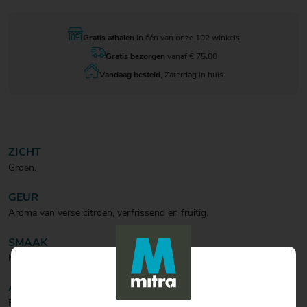
Gratis afhalen
in één van onze 102 winkels
Gratis bezorgen
vanaf € 75.00
Vandaag besteld
, Zaterdag in huis
ZICHT
Groen.
GEUR
Aroma van verse citroen, verfrissend en fruitig.
SMAAK
Middellang, fris zuur met aanhoudende tonen van citroen.
AFDRONK
Fris.