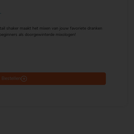
T
ktail shaker maakt het mixen van jouw favoriete dranken
l beginners als doorgewinterde mixologen!
Bestellen