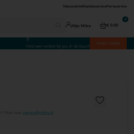
Nieuwsbrief
Klantenservice
Partyservice
€ 0.00
Mijn Mitra
Actie / folder
Vind een winkel bij jou in de buurt
en? Mail naar
service@mitra.nl
.