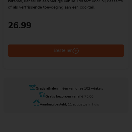
karamel, kaneel en een vleugje vanille. Perfect voor bij desserts
of als verfrissende toevoeging aan een cocktail.
26.99
Bestellen
Gratis afhalen
in één van onze 102 winkels
Gratis bezorgen
vanaf € 75.00
Vandaag besteld
, 11 augustus in huis