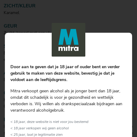
ZICHT/KLEUR
Karamel.
GEUR
Zacht, kaneel met een vleugje van vanille.
SMAAK
Een zachte likeur op basis van karamel, kaneel en een vleugje vanille
en amandel.
Door aan te geven dat je 18 jaar of ouder bent en verder
AFDRONK
gebruik te maken van deze website, bevestig je dat je
voldoet aan de leeftijdsgrens.
Een volle en zachte afdronk.
Mitra verkoopt geen alcohol als je jonger bent dan 18 jaar,
COCKTAIL
omdat dit schadelijk is voor je gezondheid en wettelijk
Heerlijk over vanille roomijs en een toef slagroom of schenk 20ml 't
verboden is. Wij willen als drankspeciaalzaak bijdragen aan
Gilleske in een glas en vul aan met Prosecco.
verantwoord alcoholgebruik.
BIJZONDERHEDEN
< 18 jaar, deze website is niet voor jou bestemd
In deze geschenkverpakking zit een fles (50cl) incl twee bijpassende
< 18 jaar verkopen wij geen alcohol
shotglazen. 't Nipperke bij voorkeur koud serveren, maar kan ook op
< 25 jaar, laat je legitimatie zien