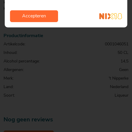
kamertempratuur gedronken worden. Na openen donker (eventueel
koel) bewaren.
Accepteren
Productinformatie
Artikelcode:
0001046051
Inhoud:
50 CL
Alcohol percentage:
14,5
Allergenen:
Geen
Merk:
't Nipperke
Land:
Nederland
Soort:
Liqueur
Nog geen reviews