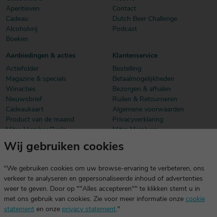
Aperitieven
Contact
Cadeau
Dutch Beer Challenge
Alcoholvrij
Podcast
Boeken
Aanbiedingen & acties
Klantenservice
Actiefolder
Bestelling
Magazine & specials
Betaalmogelijkheden
Winacties
Bezorgen & afhalen
Nieuwsbrief
Ruilen & Retourneren
Cadeaukaart
Algemene voorwaarden
Product van de maand
Privacyverklaring
Mitra Member Deals
Mitra Members
Wij gebruiken cookies
Download onze app
De app is exclusief voor Mitra Members. Je logt eenvoudig in met
"We gebruiken cookies om uw browse-ervaring te verbeteren, ons
dezelfde gegevens die je voor mitra.nl gebruikt.
verkeer te analyseren en gepersonaliseerde inhoud of advertenties
weer te geven. Door op ""Alles accepteren"" te klikken stemt u in
met ons gebruik van cookies. Zie voor meer informatie onze
cookie
statement
en onze
privacy statement
."