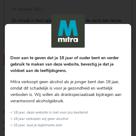
15 oktober 2021
De smaak is best apart. Die doet me in de verte aan laurier
en wierook denken. Het effect op mijn spijsvertering is
echter heel goed. Het verlicht een opgeblazen gevoel en
kramp verdween. Dat is enorm fijn!
Door aan te geven dat je 18 jaar of ouder bent en verder
Schrijf een review
gebruik te maken van deze website, bevestig je dat je
voldoet aan de leeftijdsgrens.
Mitra verkoopt geen alcohol als je jonger bent dan 18 jaar,
omdat dit schadelijk is voor je gezondheid en wettelijk
verboden is. Wij willen als drankspeciaalzaak bijdragen aan
verantwoord alcoholgebruik.
Merkomschrijving Underberg
< 18 jaar, deze website is niet voor jou bestemd
< 18 jaar verkopen wij geen alcohol
Underberg is
hét kruidendigestief om de spijsvertering snel in balans te
< 25 jaar, laat je legitimatie zien
brengen! Underberg bevat de heilzame kracht van natuurlijke kruiden,
verzameld uit 43 landen, die optimaal in balans blijven dankzij een exact