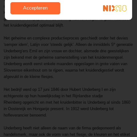
uitgekiend en geheim recept van 44% alcohol en de melange van de
Accepteren
kruiden. Het kruidenbitter wordt gebotteld in portieflesjes van 20 ml,
gewikkeld in stropapier om de werking van licht tegen te gaan waardoor
het kruidendigestief optimaal blijft.
Het geheime en complexe productieproces geschiedt onder het devies
e
'semper idem', Latijn voor 'steeds gelijk'. Alleen de inmiddels 5
generatie
Underberg’ers Emil en zijn vrouw en dochter, alsmede drie geestelijken
zijn bekend met de geheime samenstelling van het kruidenmengsel.
Underberg wordt eerst enkele maanden opgeslagen in grote vaten van
Sloveense eikenhout om te rijpen, waarna het kruidendigestief wordt
afgevuld in de kleine flesjes.
Het bedrijf werd op 17 juni 1846
door Hubert Underberg I en zijn
echtgenote op hun huwelijksdag in het Rijnlandse stadje
Rheinberg opgericht en met het kruidenbitter is Underberg al sinds 1860
in Oostenrijk en Hongarije present. In 1912 werd Underberg tot
hofleverancier benoemd.
Underberg heeft niet alleen de naam van de firma gedeponeerd als
handelsmerk, maar ook de vorm van het flesje, de kleuren en het etiket