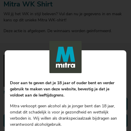
Mitra WK Shirt
20
20
20
€ 20
€ 20
€ 20
Wil jij het WK in stijl beleven? Vul dan nu je gegevens in en maak
Over Mitra
- €
- €
- €
kans op dit unieke Mitra WK-shirt!
Actiefolder
25
25
25
Voordelen Mitra Member
€ 25
Deze actie is afgelopen. De winnaars worden geïnformeerd.
Klantenservice
- €
30
Door aan te geven dat je 18 jaar of ouder bent en verder
gebruik te maken van deze website, bevestig je dat je
Meld je aan voor onze nieuwsbrief
voldoet aan de leeftijdsgrens.
Mitra verkoopt geen alcohol als je jonger bent dan 18 jaar,
omdat dit schadelijk is voor je gezondheid en wettelijk
verboden is. Wij willen als drankspeciaalzaak bijdragen aan
Vind een winkel bij jou in de buurt
verantwoord alcoholgebruik.