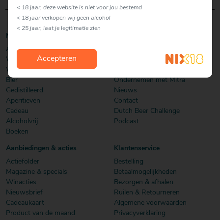
< 18 jaar, deze website is niet voor jou bestemd
< 18 jaar verkopen wij geen alcohol
< 25 jaar, laat je legitimatie zien
Mitra webshop
Mitra
Actie / folder
Winkels
Accepteren
Wijn
Over Mitra
Whisky
Werken bij
Bier
Ondernemen met Mitra
Gedistilleerd
Nieuws
Aperitieven
Contact
Cadeau
Dutch Beer Challenge
Alcoholvrij
Podcast
Boeken
Aanbiedingen & acties
Klantenservice
Actiefolder
Bestelling
Magazine & specials
Betaalmogelijkheden
Winacties
Bezorgen & afhalen
Nieuwsbrief
Ruilen & Retourneren
Cadeaukaart
Algemene voorwaarden
Product van de maand
Privacyverklaring