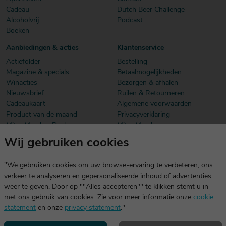
Cadeau
Dutch Beer Challenge
Alcoholvrij
Podcast
Boeken
Aanbiedingen & acties
Klantenservice
Actiefolder
Bestelling
Magazine & specials
Betaalmogelijkheden
Winacties
Bezorgen & afhalen
Nieuwsbrief
Ruilen & Retourneren
Cadeaukaart
Algemene voorwaarden
Product van de maand
Privacyverklaring
Mitra Member Deals
Mitra Members
Wij gebruiken cookies
Download onze app
De app is exclusief voor Mitra Members. Je logt eenvoudig in met
"We gebruiken cookies om uw browse-ervaring te verbeteren, ons
dezelfde gegevens die je voor mitra.nl gebruikt.
verkeer te analyseren en gepersonaliseerde inhoud of advertenties
weer te geven. Door op ""Alles accepteren"" te klikken stemt u in
met ons gebruik van cookies. Zie voor meer informatie onze
cookie
statement
en onze
privacy statement
."