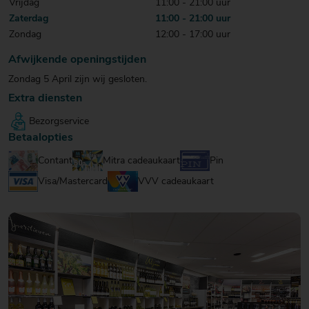
Vrijdag
11:00 - 21:00 uur
20
20
20
Zaterdag
11:00 - 21:00 uur
€ 20
€ 20
€ 20
Zondag
12:00 - 17:00 uur
Over Mitra
- €
- €
- €
Actiefolder
25
25
25
Afwijkende openingstijden
Voordelen Mitra Member
€ 25
Klantenservice
Zondag 5 April zijn wij gesloten.
- €
Extra diensten
30
Bezorgservice
Betaalopties
Contant
Mitra cadeaukaart
Pin
Visa/Mastercard
VVV cadeaukaart