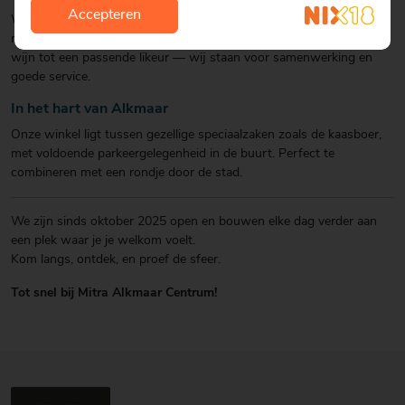
Accepteren
We helpen niet alleen onze klanten, maar denken ook graag mee
met andere ondernemers in de buurt. Van het vinden van de juiste
wijn tot een passende likeur — wij staan voor samenwerking en
goede service.
In het hart van Alkmaar
Onze winkel ligt tussen gezellige speciaalzaken zoals de kaasboer,
met voldoende parkeergelegenheid in de buurt. Perfect te
combineren met een rondje door de stad.
We zijn sinds oktober 2025 open en bouwen elke dag verder aan
een plek waar je je welkom voelt.
Kom langs, ontdek, en proef de sfeer.
Tot snel bij Mitra Alkmaar Centrum!