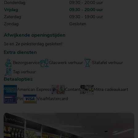
Donderdag
09:30 - 20:00 uur
20
20
20
Vrijdag
09:30 - 20:00 uur
€ 20
€ 20
€ 20
Over Mitra
Zaterdag
09:30 - 19:00 uur
- €
- €
- €
Actiefolder
Zondag
Gesloten
25
25
25
Voordelen Mitra Member
€ 25
Afwijkende openingstijden
Klantenservice
- €
1e en 2e pinksterdag gesloten!
30
Extra diensten
Bezorgservice
Glaswerk verhuur
Statafel verhuur
Tap verhuur
Betaalopties
American Express
Contant
Mitra cadeaukaart
Pin
Visa/Mastercard