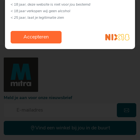
< 18 jaar, deze website is niet voor jou bestemd
David Iwema
< 18 jaar verkopen wij geen alcohol
franchise ondernemer
< 25 jaar, laat je legitimatie zien
Hallo Ik ben David Iwema en
eigenaar van Mitra drankenspeciaal
zaak Iwema.
Accepteren
Meld je aan voor onze nieuwsbrief
Vind een winkel bij jou in de buurt