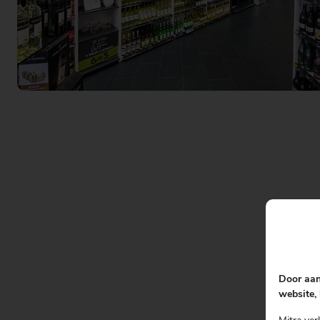
Actiefolder
Voordelen Mitra Member
Klantenservice
Door aan
website, 