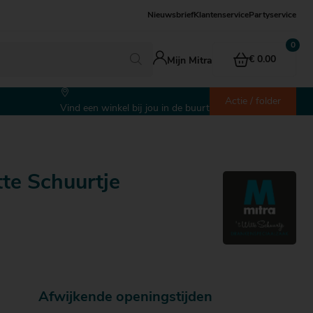
Nieuwsbrief
Klantenservice
Partyservice
€ 0.00
Mijn Mitra
Actie / folder
Vind een winkel bij jou in de buurt
tte Schuurtje
Afwijkende openingstijden