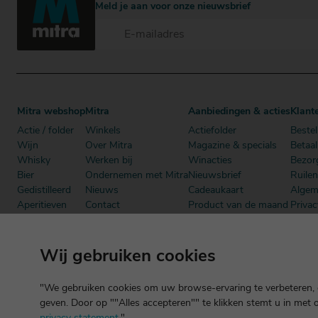
Meld je aan voor onze nieuwsbrief
Mitra webshop
Mitra
Aanbiedingen & acties
Klant
Actie / folder
Winkels
Actiefolder
Bestel
Wijn
Over Mitra
Magazine & specials
Betaa
Whisky
Werken bij
Winacties
Bezor
Bier
Ondernemen met Mitra
Nieuwsbrief
Ruile
Gedistilleerd
Nieuws
Cadeaukaart
Algem
Aperitieven
Contact
Product van de maand
Privac
Cadeau
Dutch Beer Challenge
Mitra Member Deals
Mitra
Alcoholvrij
Podcast
Boeken
Wij gebruiken cookies
"We gebruiken cookies om uw browse-ervaring te verbeteren, o
geven. Door op ""Alles accepteren"" te klikken stemt u in met 