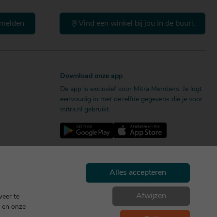
melden
Vind een winkel bij jou in de buurt
Download onze app
De app is exclusief voor Mitra Members. Je logt
eenvoudig in met dezelfde gegevens die je voor
mitra.nl gebruikt.
Alles accepteren
Afwijzen
weer te
en onze
Geniet, maar drink met mate. Geen 18 geen alcohol