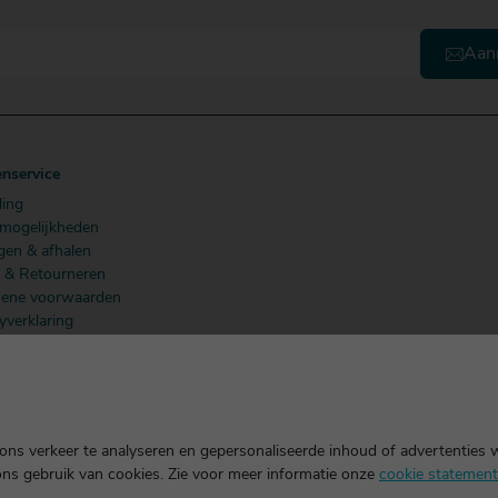
Aan
enservice
ling
lmogelijkheden
gen & afhalen
n & Retourneren
ene voorwaarden
yverklaring
 Members
ns verkeer te analyseren en gepersonaliseerde inhoud of advertenties 
ons gebruik van cookies. Zie voor meer informatie onze
cookie statement