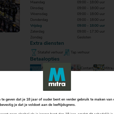
Maandag
09:00 - 18:00 uur
Dinsdag
09:00 - 18:00 uur
Woensdag
09:00 - 18:00 uur
Donderdag
09:00 - 18:00 uur
Vrijdag
09:00 - 18:00 uur
Zaterdag
09:00 - 17:30 uur
Zondag
Gesloten
Extra diensten
Statafel verhuur
Tap verhuur
Betaalopties
American Express
Contant
Mitra
 te geven dat je 18 jaar of ouder bent en verder gebruik te maken van
bevestig je dat je voldoet aan de leeftijdsgrens.