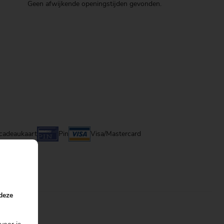
Geen afwijkende openingstijden gevonden.
 cadeaukaart
Pin
Visa/Mastercard
 deze