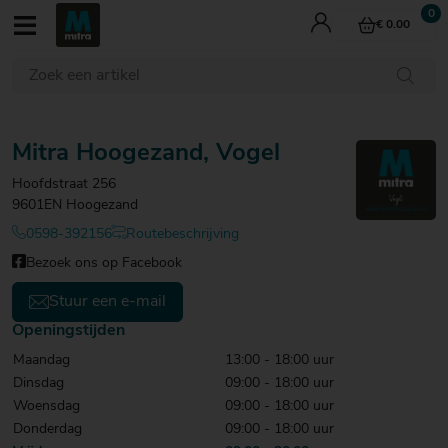
€ 0.00
Wijn
Whisky
Bier
Gedistilleerd
Mitra Hoogezand, Vogel
Aperitieven
Mixdranken
Hoofdstraat 256
Cadeau
9601EN Hoogezand
Last Minutes
0598-392156
Routebeschrijving
€ 0
€ 0
€ 0
- tot
- tot
- tot
Bezoek ons op Facebook
€ 5
€ 5
€ 5
€ 0 - tot € 5
€ 5 - € 10
€ 10 - € 15
€ 15 - € 20
€ 5
€ 5
€ 5
Stuur een e-mail
- €
- €
- €
€ 20 - € 25
Openingstijden
10
10
10
Maandag
13:00 - 18:00 uur
€ 0 - tot € 5
€ 0 - tot € 5
€ 5 - € 10
€ 5 - € 10
€ 10 - € 15
€ 10 - € 15
€ 15 - € 20
€ 15 - € 20
€ 10
€ 10
€ 10
Dinsdag
09:00 - 18:00 uur
- €
- €
- €
Proeverijen
€ 20 - € 25
€ 20 - € 25
€ 25 - € 30
15
15
15
Woensdag
09:00 - 18:00 uur
Culinair
€ 15
€ 15
€ 15
Donderdag
Cocktails
09:00 - 18:00 uur
- €
- €
- €