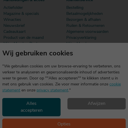
Aanbiedingen & acties
Klantenservice
Actiefolder
Bestelling
Magazine & specials
Betaalmogelijkheden
Winacties
Bezorgen & afhalen
Nieuwsbrief
Ruilen & Retourneren
Cadeaukaart
Algemene voorwaarden
Product van de maand
Privacyverklaring
Mitra Member Deals
Mitra Members
Wij gebruiken cookies
Download onze app
De app is exclusief voor Mitra Members. Je logt eenvoudig in met
"We gebruiken cookies om uw browse-ervaring te verbeteren, ons
dezelfde gegevens die je voor mitra.nl gebruikt.
verkeer te analyseren en gepersonaliseerde inhoud of advertenties
weer te geven. Door op ""Alles accepteren"" te klikken stemt u in
met ons gebruik van cookies. Zie voor meer informatie onze
cookie
statement
en onze
privacy statement
."
Alles
Afwijzen
accepteren
Geniet, maar drink met mate. Geen 18 geen alcohol
©2026 Mitra -
Disclaimer
en
copyright
- Verantwoord
Opties
alcoholgebruik