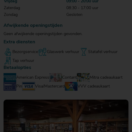
Vrijdag
09:00 - 20:00 uur
20
20
20
Zaterdag
08:30 - 17:00 uur
€ 20
€ 20
€ 20
Zondag
Gesloten
Over Mitra
- €
- €
- €
Actiefolder
25
25
25
Afwijkende openingstijden
Voordelen Mitra Member
€ 25
Klantenservice
Geen afwijkende openingstijden gevonden.
- €
Extra diensten
30
Bezorgservice
Glaswerk verhuur
Statafel verhuur
Tap verhuur
Betaalopties
American Express
Contant
Mitra cadeaukaart
Pin
Visa/Mastercard
VVV cadeaukaart