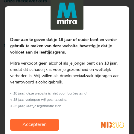
Onze medewerkers
Arjan Vogel
Eigenaar
Door aan te geven dat je 18 jaar of ouder bent en verder
Nieuws
gebruik te maken van deze website, bevestig je dat je
voldoet aan de leeftijdsgrens.
Overname Mitra
Mitra verkoopt geen alcohol als je jonger bent dan 18 jaar,
omdat dit schadelijk is voor je gezondheid en wettelijk
23-11-2013
verboden is. Wij willen als drankspeciaalzaak bijdragen aan
verantwoord alcoholgebruik.
Per 4 november 2013 heeft de voormalig bedrijfsleider
van de Mitra Hoogezand aan de hoofdstraat 256 de
< 18 jaar, deze website is niet voor jou bestemd
winkel...
< 18 jaar verkopen wij geen alcohol
Lees verder
< 25 jaar, laat je legitimatie zien
Accepteren