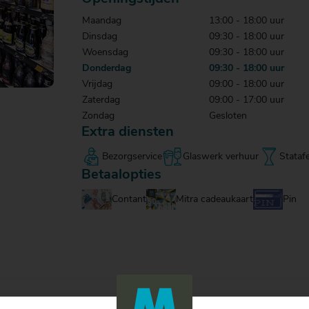
Maandag
13:00 - 18:00 uur
Dinsdag
09:30 - 18:00 uur
Woensdag
09:30 - 18:00 uur
Donderdag
09:30 - 18:00 uur
Vrijdag
09:00 - 18:00 uur
Zaterdag
09:00 - 17:00 uur
Zondag
Gesloten
Extra diensten
Bezorgservice
Glaswerk verhuur
Stataf
Betaalopties
Contant
Mitra cadeaukaart
Pin