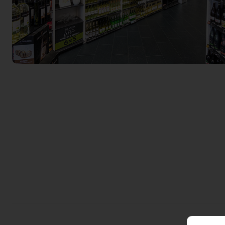
Actiefolder
Voordelen Mitra Member
Klantenservice