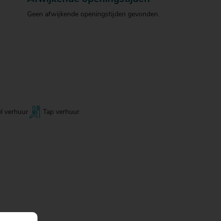
Geen afwijkende openingstijden gevonden.
el verhuur
Tap verhuur