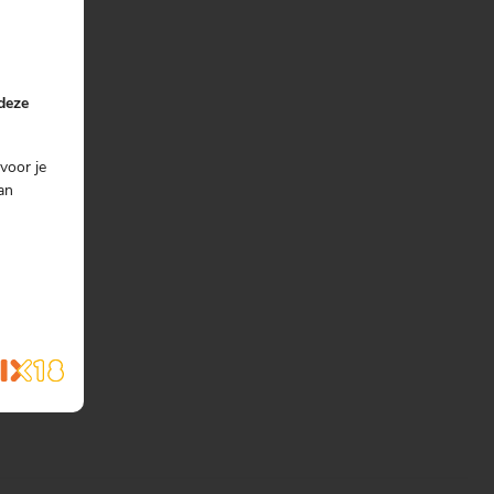
 deze
voor je
an