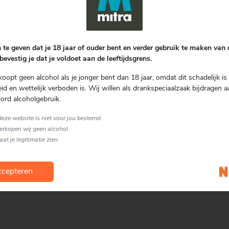
 met een enorm assortiment aan dranken en alles
r, een sublieme wijn, een stoere borrel of een
 te geven dat je 18 jaar of ouder bent en verder gebruik te maken van
bevestig je dat je voldoet aan de leeftijdsgrens.
ewust dat je vaak met vragen zit die met onze dranken
 ik bier drinken bij een zoet dessert?’. Wij hebben
koopt geen alcohol als je jonger bent dan 18 jaar, omdat dit schadelijk is 
dviseren je graag!
d en wettelijk verboden is. Wij willen als drankspeciaalzaak bijdragen a
ord alcoholgebruik.
ag, jubileum of ‘zomaar’ is, we maken er met
onze webshop kunnen we jouw geschenk op de juiste
 deze website is niet voor jou bestemd
verkopen wij geen alcohol
laat je legitimatie zien
is met jou delen. Je kunt bij ons ook terecht voor al
r de juiste invulling van jouw feest.
cepteren