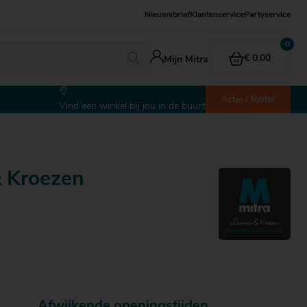
Nieuwsbrief
Klantenservice
Partyservice
€ 0.00
Mijn Mitra
Actie / folder
Vind een winkel bij jou in de buurt
& Kroezen
Afwijkende openingstijden