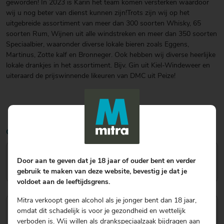
geworden! In 2023 is Karin het team komen versterken waardoor
wij u nog beter van dienst kunnen zijn!Trots zijn wij op het
uitgebreide assortiment van meer dan 300 soorten Whisky, 65
soorten Rum, Wijnen uit alle windstreken en meer dan 350 soorten
Speciaalbier, waaronder diverse lokale bieren zoals Eggens,
Martinus, Zotte kalf en Bronneger. Ook hebben wij diverse heerlijke
lokale drankjes in het assortiment. Bijv. Gin uit Kiel-Windeweer en
uiteraard de prijswinnende likeuren van DMC uit Peize!
Onze medewerkers
Remko Rutgers
Door aan te geven dat je 18 jaar of ouder bent en verder
Eigenaar
gebruik te maken van deze website, bevestig je dat je
voldoet aan de leeftijdsgrens.
Mitra verkoopt geen alcohol als je jonger bent dan 18 jaar,
Emil Buring
omdat dit schadelijk is voor je gezondheid en wettelijk
Eigenaar
verboden is. Wij willen als drankspeciaalzaak bijdragen aan