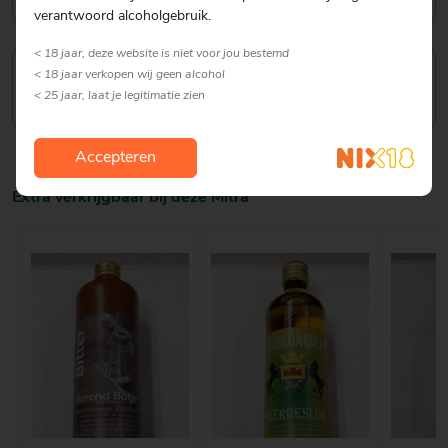
verantwoord alcoholgebruik.
< 18 jaar, deze website is niet voor jou bestemd
Karin Groenendal
< 18 jaar verkopen wij geen alcohol
Verkoop Medewerker
< 25 jaar, laat je legitimatie zien
Accepteren
Extra verkrijgbaar bij deze Mitra