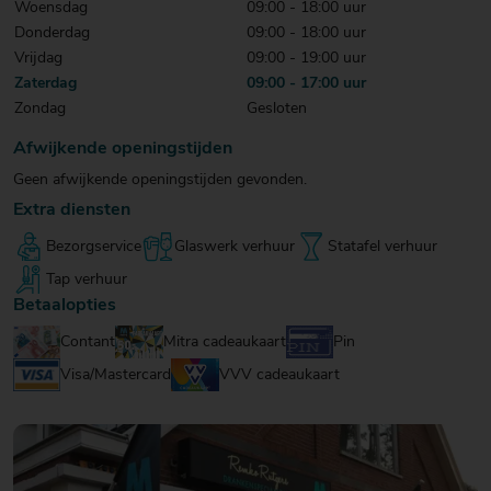
Woensdag
09:00 - 18:00 uur
20
20
20
Donderdag
09:00 - 18:00 uur
€ 20
€ 20
€ 20
Over Mitra
Vrijdag
09:00 - 19:00 uur
- €
- €
- €
Actiefolder
Zaterdag
09:00 - 17:00 uur
25
25
25
Voordelen Mitra Member
Zondag
Gesloten
€ 25
Klantenservice
- €
Afwijkende openingstijden
30
Geen afwijkende openingstijden gevonden.
Extra diensten
Bezorgservice
Glaswerk verhuur
Statafel verhuur
Tap verhuur
Betaalopties
Contant
Mitra cadeaukaart
Pin
Visa/Mastercard
VVV cadeaukaart