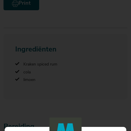
Print
Ingrediënten
Kraken spiced rum
cola
limoen
Bereiding