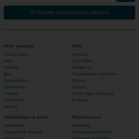
Vind een winkel bij jou in de buurt
Mitra webshop
Mitra
Actie / folder
Winkels
Wijn
Over Mitra
Whisky
Werken bij
Bier
Ondernemen met Mitra
Gedistilleerd
Nieuws
Aperitieven
Contact
Cadeau
Dutch Beer Challenge
Alcoholvrij
Podcast
Boeken
Aanbiedingen & acties
Klantenservice
Actiefolder
Bestelling
Magazine & specials
Betaalmogelijkheden
Winacties
Bezorgen & afhalen