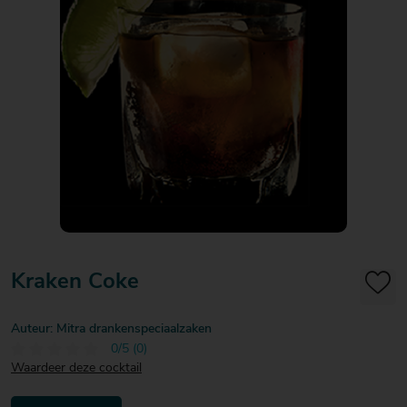
20
20
20
€ 20
€ 20
€ 20
Over Mitra
- €
- €
- €
Actiefolder
25
25
25
Voordelen Mitra Member
€ 25
Klantenservice
- €
30
Kraken Coke
Auteur: Mitra drankenspeciaalzaken
0/5 (0)
Waardeer deze cocktail