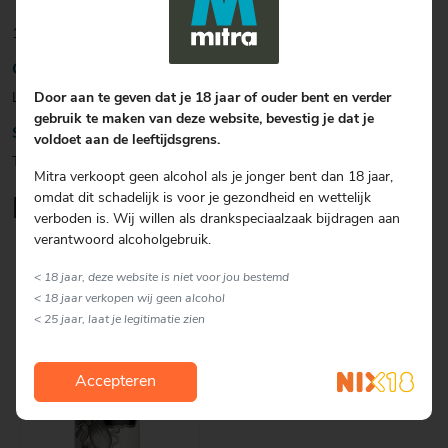
1 deel Kraken, 3 delen Cola
Garnering
Limoen
Door aan te geven dat je 18 jaar of ouder bent en verder
gebruik te maken van deze website, bevestig je dat je
Soort glas
voldoet aan de leeftijdsgrens.
Tumbler
Mitra verkoopt geen alcohol als je jonger bent dan 18 jaar,
omdat dit schadelijk is voor je gezondheid en wettelijk
Lekker om erbij te serveren
verboden is. Wij willen als drankspeciaalzaak bijdragen aan
verantwoord alcoholgebruik.
< 18 jaar, deze website is niet voor jou bestemd
< 18 jaar verkopen wij geen alcohol
< 25 jaar, laat je legitimatie zien
Accepteren