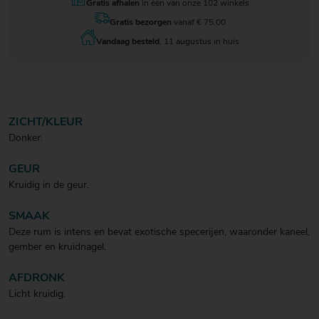
Gratis afhalen
in één van onze 102 winkels
Gratis bezorgen
vanaf € 75.00
Vandaag besteld
, 11 augustus in huis
ZICHT/KLEUR
Donker.
GEUR
Kruidig in de geur.
SMAAK
Deze rum is intens en bevat exotische specerijen, waaronder kaneel,
gember en kruidnagel.
AFDRONK
Licht kruidig.