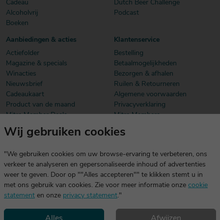
Cadeau
Dutch Beer Challenge
Alcoholvrij
Podcast
Boeken
Aanbiedingen & acties
Klantenservice
Actiefolder
Bestelling
Magazine & specials
Betaalmogelijkheden
Winacties
Bezorgen & afhalen
Nieuwsbrief
Ruilen & Retourneren
Cadeaukaart
Algemene voorwaarden
Product van de maand
Privacyverklaring
Mitra Member Deals
Mitra Members
Wij gebruiken cookies
Download onze app
De app is exclusief voor Mitra Members. Je logt eenvoudig in met
"We gebruiken cookies om uw browse-ervaring te verbeteren, ons
dezelfde gegevens die je voor mitra.nl gebruikt.
verkeer te analyseren en gepersonaliseerde inhoud of advertenties
weer te geven. Door op ""Alles accepteren"" te klikken stemt u in
met ons gebruik van cookies. Zie voor meer informatie onze
cookie
statement
en onze
privacy statement
."
Alles
Afwijzen