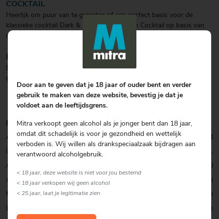
COCKTAIL
Heerlijk om puur van te genieten of een perfect basis voor de
klassieke cocktail Dark & Stormy Style Rum Cocktail op basis van
rum en Ginger Beer.
BIJZONDERHEDEN
Bevat 13 geheime en zeer exotische specerijen, waaronder kaneel,
gember en kruidnagel.
Door aan te geven dat je 18 jaar of ouder bent en verder
gebruik te maken van deze website, bevestig je dat je
voldoet aan de leeftijdsgrens.
Productinformatie
Mitra verkoopt geen alcohol als je jonger bent dan 18 jaar,
omdat dit schadelijk is voor je gezondheid en wettelijk
Artikelcode:
0392987444
verboden is. Wij willen als drankspeciaalzaak bijdragen aan
Inhoud:
70 CL
verantwoord alcoholgebruik.
Alcohol percentage:
40,0
< 18 jaar, deze website is niet voor jou bestemd
Allergenen:
geen
< 18 jaar verkopen wij geen alcohol
< 25 jaar, laat je legitimatie zien
Merk:
The Kraken
Land:
Trinidad en Tobago