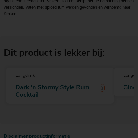
mythische zeemonster ’Kraken’ zou het schip met de bemanning hebben
verslonden. Vaten met spiced rum werden gevonden en vernoemd naar
Kraken
Dit product is lekker bij:
Longdrink
Longdr
Dark 'n Stormy Style Rum
Ging
Cocktail
Disclaimer productinformatie