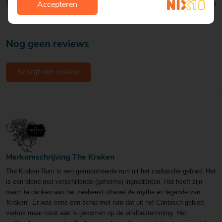
Soort:
Rum
Accepteren
Nog geen reviews
Schrijf een review
Merkomschrijving The Kraken
The Kraken Rum is een geïmporteerde rum uit het caribische gebied. Het
is een blend met verschillende (geheime) ingrediënten. Het heeft zijn
naam te danken aan het zeebeest oftewel de mythe en legende van
'Kraken'. Er was eens een schip met rum dat uit het Caribisch gebied
vertrok maar nooit aan is gekomen op de eindbestemming. Het