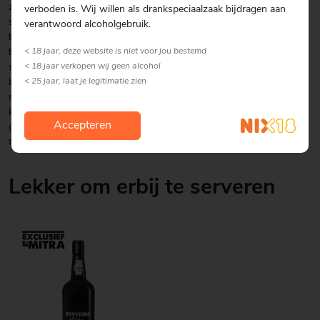
zaadjes zitten. Schillen en in plakken van 0,5 cm snijden. Met een
verboden is. Wij willen als drankspeciaalzaak bijdragen aan
speciaal vormpje rondjes eruit steken. De rondjes zo kort mogelijk
verantwoord alcoholgebruik.
beetgaar koken en laten afkoelen. De kastanjechampignons schoon
borstelen, harde onderkant afsnijden en in niet te dunne plakjes
< 18 jaar, deze website is niet voor jou bestemd
snijden. Flespompoen en kastanjechampignons met 2 eetlepels olie
< 18 jaar verkopen wij geen alcohol
bestrijken en op een grillpan aan beide kanten zo kort mogelijk
< 25 jaar, laat je legitimatie zien
roosteren. Met de dadel- en uiencompote en blokjes Duits & Lauret
kaas (of pittig belegen kaas) serveren, vergezeld van een licht
Accepteren
gekoeld glas Duits & Lauret Dubbelbock of een andere Dubbelbock
tussen 6 en 8 vol%.
Lekker om erbij te serveren