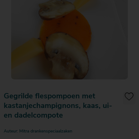
20
20
20
€ 20
€ 20
€ 20
Over Mitra
- €
- €
- €
Actiefolder
25
25
25
Voordelen Mitra Member
€ 25
Klantenservice
- €
30
Gegrilde flespompoen met
kastanjechampignons, kaas, ui-
en dadelcompote
Auteur: Mitra drankenspeciaalzaken