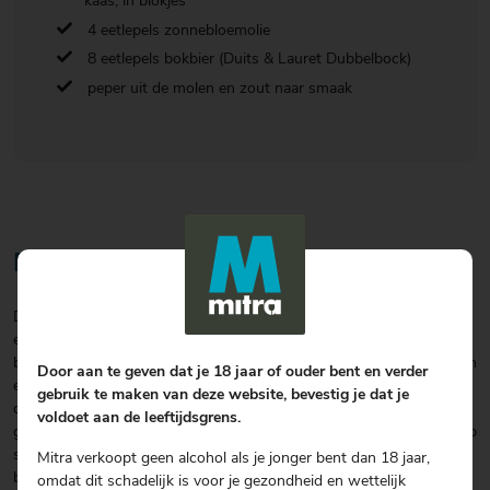
kaas, in blokjes
4 eetlepels zonnebloemolie
8 eetlepels bokbier (Duits & Lauret Dubbelbock)
peper uit de molen en zout naar smaak
Bereiding
De dadels in flinterdunne stukjes snijden. In een mengkom doen
en in het bier gedurende 1 tot 2 uur wellen. De ui schillen en in
blokjes snijden. Na het wellen van de stukjes dadel 2 eetlepels olie in
Door aan te geven dat je 18 jaar of ouder bent en verder
een braadpan verwarmen en de stukjes ui goudgeel bakken. Stukjes
gebruik te maken van deze website, bevestig je dat je
dadel en het restant van het bier toevoegen, hittebron verlagen en
voldoet aan de leeftijdsgrens.
gedurende 10 minuten stoven. Naar smaak extra bier gebruiken. Op
smaak brengen met peper en zout en in de pan laten afkoelen. Het
Mitra verkoopt geen alcohol als je jonger bent dan 18 jaar,
bovenste gedeelte van de flespompoen gebruiken, waarin geen
omdat dit schadelijk is voor je gezondheid en wettelijk