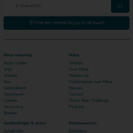
Vind een winkel bij jou in de buurt
Mitra webshop
Mitra
Actie / folder
Winkels
Wijn
Over Mitra
Whisky
Werken bij
Bier
Ondernemen met Mitra
Gedistilleerd
Nieuws
Aperitieven
Contact
Cadeau
Dutch Beer Challenge
Alcoholvrij
Podcast
Boeken
Aanbiedingen & acties
Klantenservice
Actiefolder
Bestelling