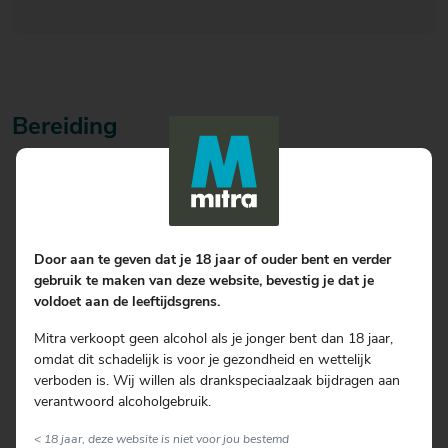
Bereiding
De kipdrumsticks gedurende 6 tot 8 uur in het mengsel van
tandoori masala, yoghurt, vers citroen- of limoensap, 4
eetlepels olie en geperste knoflook marineren. De
kipdrumsticks regelmatig omkeren.
De oven voorverwarmen op 200 graden Celsius. De
Door aan te geven dat je 18 jaar of ouder bent en verder
kipdrumsticks en enkele theelepels van de overgebleven
gebruik te maken van deze website, bevestig je dat je
marinade over een vuurvaste schaal verdelen. Gedurende 40
voldoet aan de leeftijdsgrens.
minuten in het midden van de oven op 160 graden Celsius
Mitra verkoopt geen alcohol als je jonger bent dan 18 jaar,
plaatsen en af en toe omkeren. Eventueel afdekken met
omdat dit schadelijk is voor je gezondheid en wettelijk
aluminiumfolie, zodat een mooie egale kleur in tact blijft.
verboden is. Wij willen als drankspeciaalzaak bijdragen aan
Het vlees van de iets afgekoelde drumsticks in plakjes snijden.
verantwoord alcoholgebruik.
Met saffraanrijst en kleine stukjes gewokte sperzieboon en
blokjes flespompoen serveren. Tandoori masala is een rode
< 18 jaar, deze website is niet voor jou bestemd