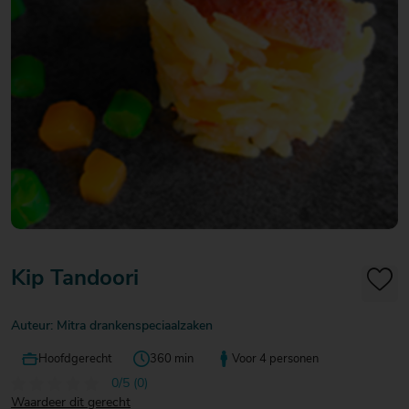
20
20
20
€ 20
€ 20
€ 20
Over Mitra
- €
- €
- €
Actiefolder
25
25
25
Voordelen Mitra Member
€ 25
Klantenservice
- €
30
Kip Tandoori
Auteur: Mitra drankenspeciaalzaken
Hoofdgerecht
360 min
Voor 4 personen
0/5 (0)
Waardeer dit gerecht