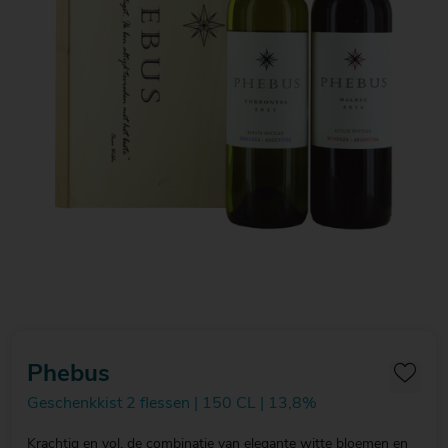
20
20
20
€ 20
€ 20
€ 20
Over Mitra
- €
- €
- €
Actiefolder
25
25
25
Voordelen Mitra Member
€ 25
Klantenservice
- €
30
Phebus
Geschenkkist 2 flessen | 150 CL | 13,8%
Krachtig en vol, de combinatie van elegante witte bloemen en