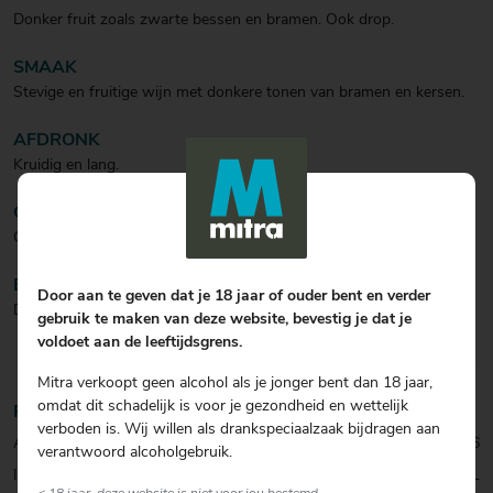
Donker fruit zoals zwarte bessen en bramen. Ook drop.
SMAAK
Stevige en fruitige wijn met donkere tonen van bramen en kersen.
AFDRONK
Kruidig en lang.
CULINAIR
Gegrild vlees, lamsvlees, wild.
BIJZONDERHEDEN
Door aan te geven dat je 18 jaar of ouder bent en verder
Deze Malbec heeft geen houtlagering gehad.
gebruik te maken van deze website, bevestig je dat je
voldoet aan de leeftijdsgrens.
Mitra verkoopt geen alcohol als je jonger bent dan 18 jaar,
omdat dit schadelijk is voor je gezondheid en wettelijk
Productinformatie
verboden is. Wij willen als drankspeciaalzaak bijdragen aan
Artikelcode:
0001016856
verantwoord alcoholgebruik.
Inhoud:
150 CL