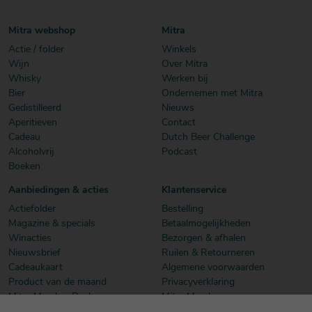
Mitra webshop
Mitra
Actie / folder
Winkels
Wijn
Over Mitra
Whisky
Werken bij
Bier
Ondernemen met Mitra
Gedistilleerd
Nieuws
Aperitieven
Contact
Cadeau
Dutch Beer Challenge
Alcoholvrij
Podcast
Boeken
Aanbiedingen & acties
Klantenservice
Actiefolder
Bestelling
Magazine & specials
Betaalmogelijkheden
Winacties
Bezorgen & afhalen
Nieuwsbrief
Ruilen & Retourneren
Cadeaukaart
Algemene voorwaarden
Product van de maand
Privacyverklaring
Mitra Member Deals
Mitra Members