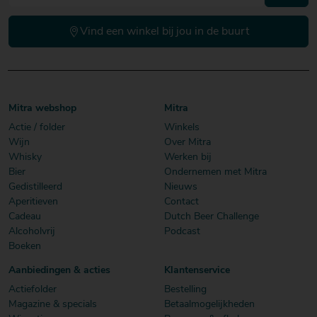
Vind een winkel bij jou in de buurt
Mitra webshop
Mitra
Actie / folder
Winkels
Wijn
Over Mitra
Whisky
Werken bij
Bier
Ondernemen met Mitra
Gedistilleerd
Nieuws
Aperitieven
Contact
Cadeau
Dutch Beer Challenge
Alcoholvrij
Podcast
Boeken
Aanbiedingen & acties
Klantenservice
Actiefolder
Bestelling
Magazine & specials
Betaalmogelijkheden