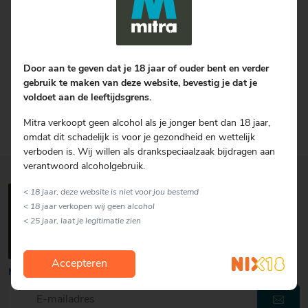
voor een landelijke dekking waarbij afhaalorders voor extra
winkelbezoek zorgen. Naast deze zaken heeft Mitra zijn eigen
memberkaart om consumenten vast te houden en loyaliteit te
belonen. Ook op het gebied van het organiseren van proeverijen
Door aan te geven dat je 18 jaar of ouder bent en verder
en evenementen voor uw klanten is er ruime kennis aanwezig. U
gebruik te maken van deze website, bevestig je dat je
als ondernemer ondersteunen wij op het gebied van trainingen,
voldoet aan de leeftijdsgrens.
proeverijen en masterclasses om uw kennis te vergroten.
Uiteraard zorgt de formule ook voor bijvoorbeeld een
Mitra verkoopt geen alcohol als je jonger bent dan 18 jaar,
kassasysteem en geven we u uitgebreide rapportages.
omdat dit schadelijk is voor je gezondheid en wettelijk
verboden is. Wij willen als drankspeciaalzaak bijdragen aan
verantwoord alcoholgebruik.
< 18 jaar, deze website is niet voor jou bestemd
< 18 jaar verkopen wij geen alcohol
< 25 jaar, laat je legitimatie zien
Accepteren
Meld je aan voor onze nieuwsbrief