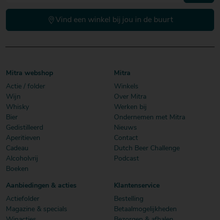
Vind een winkel bij jou in de buurt
Mitra webshop
Mitra
Actie / folder
Winkels
Wijn
Over Mitra
Whisky
Werken bij
Bier
Ondernemen met Mitra
Gedistilleerd
Nieuws
Aperitieven
Contact
Cadeau
Dutch Beer Challenge
Alcoholvrij
Podcast
Boeken
Aanbiedingen & acties
Klantenservice
Actiefolder
Bestelling
Magazine & specials
Betaalmogelijkheden
Winacties
Bezorgen & afhalen