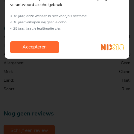
enige natuurlijke rum in de wereld!
verantwoord alcoholgebruik.
< 18 jaar, deze website is niet voor jou bestemd
< 18 jaar verkopen wij geen alcohol
Productinformatie
< 25 jaar, laat je legitimatie zien
Artikelcode:
0001025751
Inhoud:
70 CL
Accepteren
Alcohol percentage:
43,0
Allergenen:
Geen
Merk:
Clairin
Land:
Haiti
Soort:
Rum
Nog geen reviews
Schrijf een review