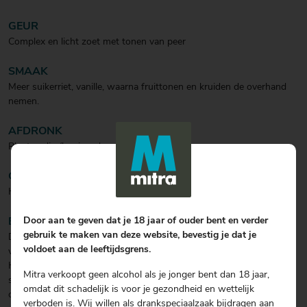
GEUR
Complex en licht zoet met tonen van peer
SMAAK
Meer suikerriet, vanille, waarna fruittonen en kruiden de overhand
nemen.
AFDRONK
Plantaardig (hooi, gedroogde bloemen).
COCKTAIL
Heerlijk in de mix.
Door aan te geven dat je 18 jaar of ouder bent en verder
BIJZONDERHEDEN
gebruik te maken van deze website, bevestig je dat je
Deze authentieke traditionele Clairin is het resultaat van een blend
voldoet aan de leeftijdsgrens.
van vier verschillende spirits uit vier verschillende dorpjes in
Haïti.Uiteraard geproduceerd op de wijze waar Clairin bekend om
Mitra verkoopt geen alcohol als je jonger bent dan 18 jaar,
staat: organisch suikerriet, chemisch-vrije landbouw, spontane gist
omdat dit schadelijk is voor je gezondheid en wettelijk
op natuurlijke wijze en gedistilleerd in kleine pot stills. Het is de
verboden is. Wij willen als drankspeciaalzaak bijdragen aan