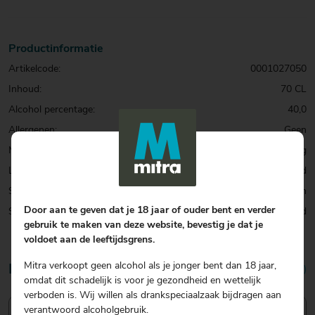
Productinformatie
Artikelcode:
0001027050
Inhoud:
70 CL
Alcohol percentage:
40,0
Allergenen:
Geen
Merk:
Copper Dog
Land:
Schotland
Smaak:
Rijk & Aromatisch
Door aan te geven dat je 18 jaar of ouder bent en verder
Soort:
Blend
gebruik te maken van deze website, bevestig je dat je
voldoet aan de leeftijdsgrens.
Mitra verkoopt geen alcohol als je jonger bent dan 18 jaar,
Reviews
4,7/5 (3 reviews)
omdat dit schadelijk is voor je gezondheid en wettelijk
verboden is. Wij willen als drankspeciaalzaak bijdragen aan
verantwoord alcoholgebruik.