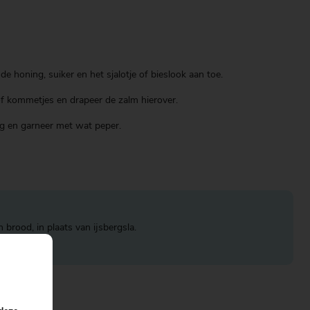
e honing, suiker en het sjalotje of bieslook aan toe.
 of kommetjes en drapeer de zalm hierover.
g en garneer met wat peper.
brood, in plaats van ijsbergsla.