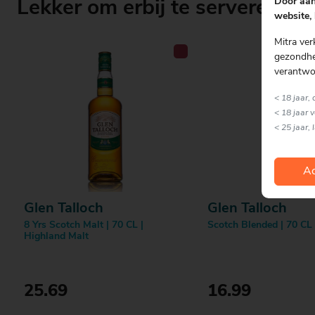
Door aan
Lekker om erbij te serveren
website, 
Mitra ver
gezondhei
verantwo
< 18 jaar,
< 18 jaar 
< 25 jaar, 
Ac
Glen Talloch
Glen Talloch
8 Yrs Scotch Malt | 70 CL |
Scotch Blended | 70 CL 
Highland Malt
25.69
16.99