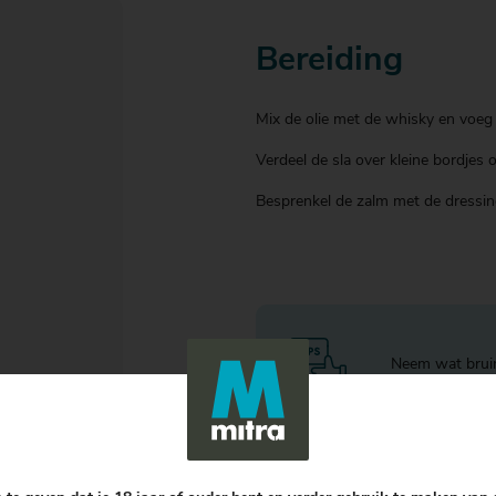
Bereiding
Mix de olie met de whisky en voeg d
Verdeel de sla over kleine bordjes
Besprenkel de zalm met de dressin
Neem wat bruin 