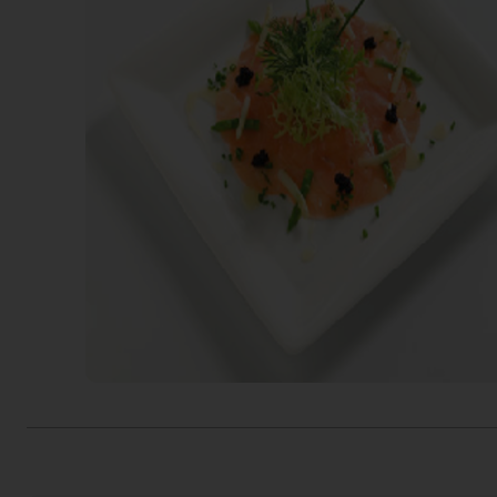
Actiefolder
Voordelen Mitra Member
Klantenservice