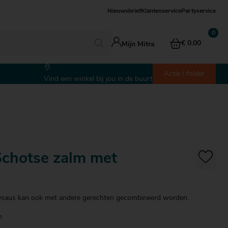
Nieuwsbrief
Klantenservice
Partyservice
€ 0.00
Mijn Mitra
Actie / folder
Vind een winkel bij jou in de buurt
Schotse zalm met
ysaus kan ook met andere gerechten gecombineerd worden.
n