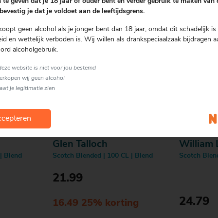
 te geven dat je 18 jaar of ouder bent en verder gebruik te maken van
bevestig je dat je voldoet aan de leeftijdsgrens.
koopt geen alcohol als je jonger bent dan 18 jaar, omdat dit schadelijk is 
d en wettelijk verboden is. Wij willen als drankspeciaalzaak bijdragen a
ord alcoholgebruik.
 deze website is niet voor jou bestemd
verkopen wij geen alcohol
laat je legitimatie zien
cepteren
Glen Talloch
William
| Blend
Scotch Blended | 100 CL | Blend
Scotch Blen
21.99
24.79
16.49 25% korting