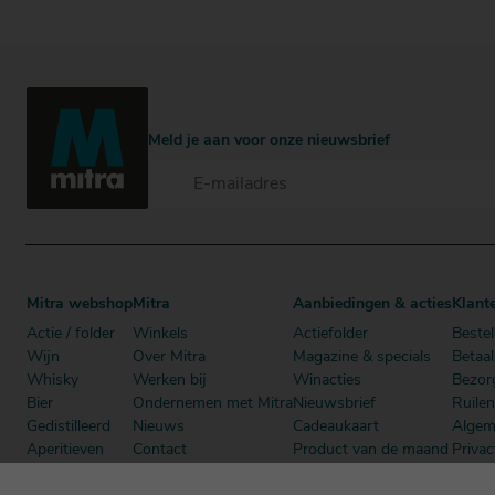
Bestellen
Bestellen
Meld je aan voor onze nieuwsbrief
Mitra webshop
Mitra
Aanbiedingen & acties
Klant
Actie / folder
Winkels
Actiefolder
Bestel
Wijn
Over Mitra
Magazine & specials
Betaa
Whisky
Werken bij
Winacties
Bezor
Bier
Ondernemen met Mitra
Nieuwsbrief
Ruile
Gedistilleerd
Nieuws
Cadeaukaart
Algem
Aperitieven
Contact
Product van de maand
Privac
Cadeau
Dutch Beer Challenge
Mitra Member Deals
Mitra