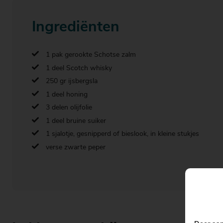
Ingrediënten
1 pak gerookte Schotse zalm
1 deel Scotch whisky
250 gr ijsbergsla
1 deel honing
3 delen olijfolie
1 deel bruine suiker
1 sjalotje, gesnipperd of bieslook, in kleine stukjes
verse zwarte peper