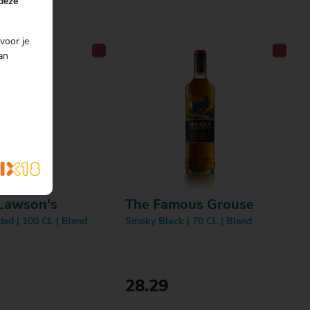
 deze
voor je
an
 Lawson's
The Famous Grouse
ded | 100 CL | Blend
Smoky Black | 70 CL | Blend
28.29