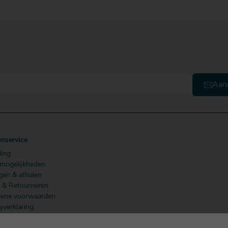
Bestellen
Aan
enservice
ling
lmogelijkheden
gen & afhalen
n & Retourneren
ene voorwaarden
yverklaring
 Members