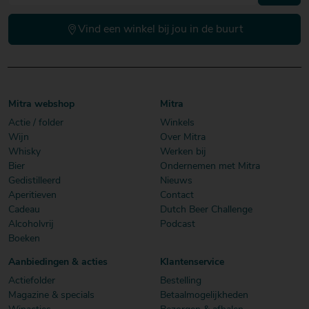
Vind een winkel bij jou in de buurt
Mitra webshop
Mitra
Actie / folder
Winkels
Wijn
Over Mitra
Whisky
Werken bij
Bier
Ondernemen met Mitra
Gedistilleerd
Nieuws
Aperitieven
Contact
Cadeau
Dutch Beer Challenge
Alcoholvrij
Podcast
Boeken
Aanbiedingen & acties
Klantenservice
Actiefolder
Bestelling
Magazine & specials
Betaalmogelijkheden