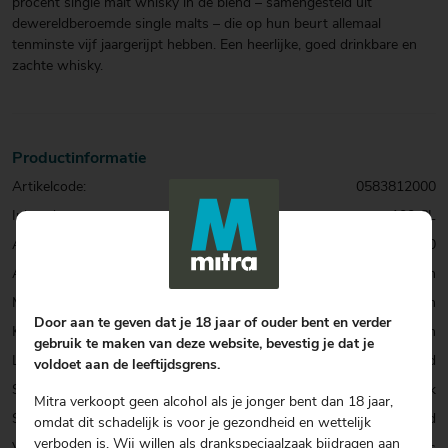
procent single malt whisky in de blend – samengesteld uit
dewereldberoemde single malts – die op hun beurt allemaal
tenminste vijf jaargerijpt hebben. Een heerlijke, goed drinkbare en
zachte whisky.
Productinformatie
Artikelcode:
0583812000
Inhoud:
100 CL
Alcohol percentage:
40,0
Allergenen:
Geen
Merk:
Glen Talloch
Door aan te geven dat je 18 jaar of ouder bent en verder
Kenmerk:
Vegan
gebruik te maken van deze website, bevestig je dat je
Land:
Schotland
voldoet aan de leeftijdsgrens.
Smaak:
Soepel & Vriendelijk
Mitra verkoopt geen alcohol als je jonger bent dan 18 jaar,
Soort:
Blend
omdat dit schadelijk is voor je gezondheid en wettelijk
verboden is. Wij willen als drankspeciaalzaak bijdragen aan