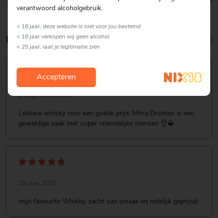
Verpakking:
Grote Fles
verantwoord alcoholgebruik.
< 18 jaar, deze website is niet voor jou bestemd
< 18 jaar verkopen wij geen alcohol
Reviews
4,9/5 (10 reviews)
< 25 jaar, laat je legitimatie zien
Accepteren
6 augustus 2026
Lekkere whisky voor een goede prijs. Mitra Dronten is een
geweldige zaak met super vriendelijke mensen 👌🥃
28 mei 2026
mijn favourite Whisky, zacht van smaak en redelijk geprijsd