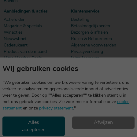
Boeken
Aanbiedingen & acties
Klantenservice
Actiefolder
Bestelling
Magazine & specials
Betaalmogelijkheden
Winacties
Bezorgen & afhalen
Nieuwsbrief
Ruilen & Retourneren
Cadeaukaart
Algemene voorwaarden
Product van de maand
Privacyverklaring
Mitra Member Deals
Mitra Members
Wij gebruiken cookies
Download onze app
De app is exclusief voor Mitra Members. Je logt eenvoudig in met
"We gebruiken cookies om uw browse-ervaring te verbeteren, ons
dezelfde gegevens die je voor mitra.nl gebruikt.
verkeer te analyseren en gepersonaliseerde inhoud of advertenties
weer te geven. Door op ""Alles accepteren"" te klikken stemt u in
met ons gebruik van cookies. Zie voor meer informatie onze
cookie
statement
en onze
privacy statement
."
Alles
Afwijzen
accepteren
Geniet, maar drink met mate. Geen 18 geen alcohol