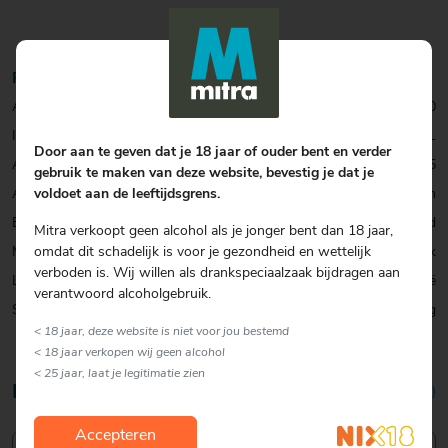
Productinformatie
Artikelcode:
0063231000
Inhoud:
33 CL
Door aan te geven dat je 18 jaar of ouder bent en verder
Alcohol percentage:
7,5
gebruik te maken van deze website, bevestig je dat je
voldoet aan de leeftijdsgrens.
Allergenen:
Gluten
Biersoort:
Zwaar Blond
Mitra verkoopt geen alcohol als je jonger bent dan 18 jaar,
omdat dit schadelijk is voor je gezondheid en wettelijk
Merk:
Corsendonk
verboden is. Wij willen als drankspeciaalzaak bijdragen aan
Land:
België
verantwoord alcoholgebruik.
Smaak:
Blond & Krachtig
< 18 jaar, deze website is niet voor jou bestemd
< 18 jaar verkopen wij geen alcohol
< 25 jaar, laat je legitimatie zien
Reviews
5/5 (2 reviews)
Accepteren