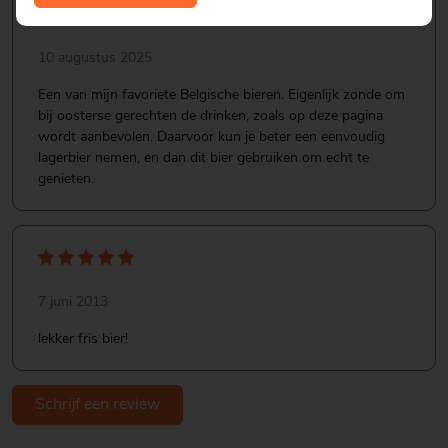
10 augustus 2025
Een van mijn favoriete Belgische bieren. Eigenlijk zonde om
bij oosterse gerechten de drinken, zoals op deze pagina
wordt aanbevolen. Daarvoor kun je beter een eenvoudig
lagerbier nemen, en dan dit bier gebruiken om echt te
genieten.
7 juni 2013
lekker fris bier!
Schrijf een review