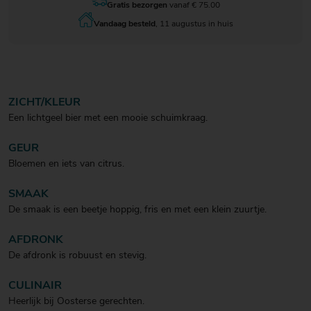
Gratis bezorgen
vanaf € 75.00
Vandaag besteld
, 11 augustus in huis
ZICHT/KLEUR
Een lichtgeel bier met een mooie schuimkraag.
GEUR
Bloemen en iets van citrus.
SMAAK
De smaak is een beetje hoppig, fris en met een klein zuurtje.
AFDRONK
De afdronk is robuust en stevig.
CULINAIR
Heerlijk bij Oosterse gerechten.