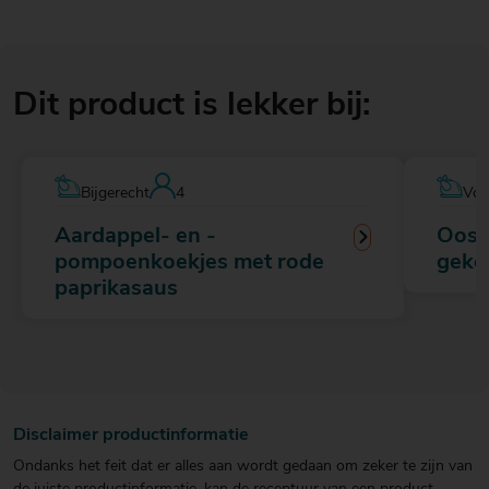
Dit product is lekker bij:
Bijgerecht
4
Voo
Aardappel- en ­
Ooste
pompoenkoekjes met rode
gekor
paprikasaus
Disclaimer productinformatie
Ondanks het feit dat er alles aan wordt gedaan om zeker te zijn van