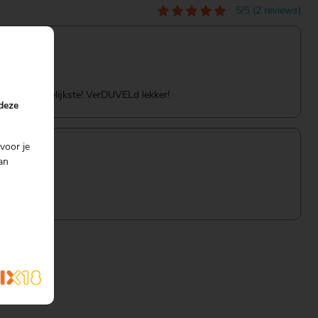
5/5 (2 reviews)
en de smakelijkste! VerDUVELd lekker!
 deze
voor je
an