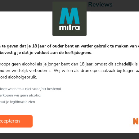
Reviews
6 juni 2024
Als vanouds de beste 
 te geven dat je 18 jaar of ouder bent en verder gebruik te maken van
bevestig je dat je voldoet aan de leeftijdsgrens.
koopt geen alcohol als je jonger bent dan 18 jaar, omdat dit schadelijk is 
d en wettelijk verboden is. Wij willen als drankspeciaalzaak bijdragen a
24 augustus 2022
ord alcoholgebruik.
 mooi in
Lekker smaakvol bier
 deze website is niet voor jou bestemd
verkopen wij geen alcohol
laat je legitimatie zien
Schrijf een review
cepteren