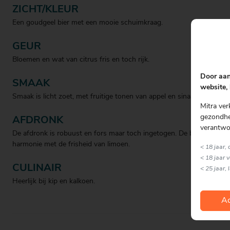
ZICHT/KLEUR
Een goudgeel bier met een mooie schuimkraag.
GEUR
Bloemen en wat van citrus fris en toch rijk.
Door aan
SMAAK
website, 
Smaak is licht zoet, met fruitige tonen van appel en sinaasappel.
Mitra ver
gezondhei
AFDRONK
verantwo
De afdronk is robuust en fors maar toch ingetogen. De bitterheid is
harmonie met de frisheid van limoen.
< 18 jaar,
< 18 jaar 
CULINAIR
< 25 jaar, 
Heerlijk bij kip en kalkoen.
Ac