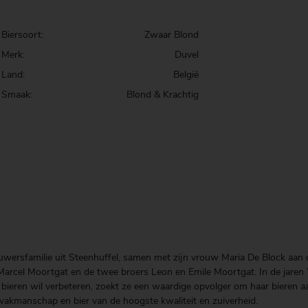
Biersoort:
Zwaar Blond
Merk:
Duvel
Land:
België
Smaak:
Blond & Krachtig
wersfamilie uit Steenhuffel, samen met zijn vrouw Maria De Block aan 
 Marcel Moortgat en de twee broers Leon en Emile Moortgat. In de jaren
ieren wil verbeteren, zoekt ze een waardige opvolger om haar bieren aa
 vakmanschap en bier van de hoogste kwaliteit en zuiverheid.