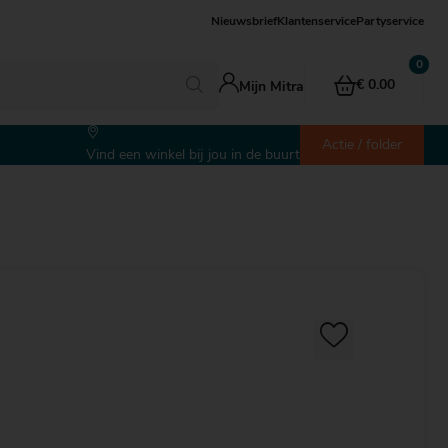
Nieuwsbrief
Klantenservice
Partyservice
€ 0.00
Mijn Mitra
Actie / folder
Vind een winkel bij jou in de buurt