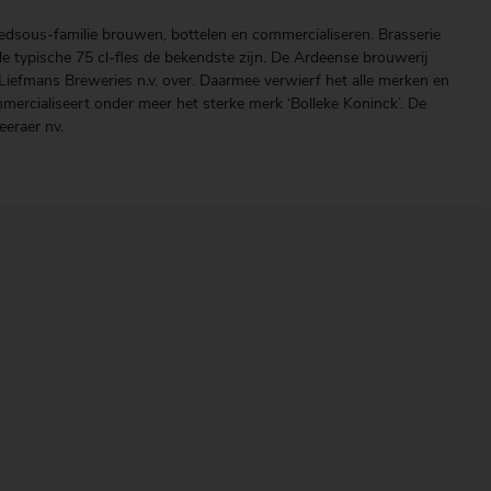
edsous-familie brouwen, bottelen en commercialiseren. Brasserie
e typische 75 cl-fles de bekendste zijn. De Ardeense brouwerij
iefmans Breweries n.v. over. Daarmee verwierf het alle merken en
rcialiseert onder meer het sterke merk ‘Bolleke Koninck’. De
eeraer nv.