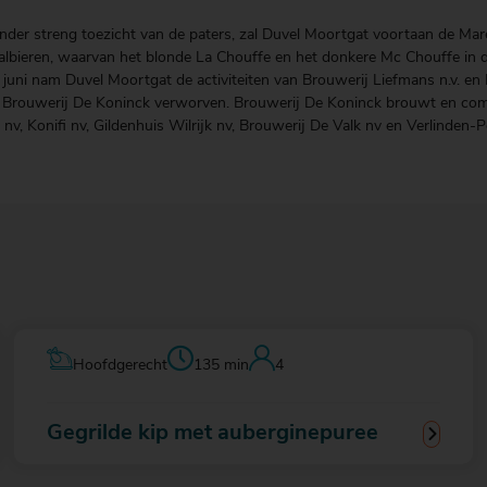
nder streng toezicht van de paters, zal Duvel Moortgat voortaan de Mar
aalbieren, waarvan het blonde La Chouffe en het donkere Mc Chouffe in d
i nam Duvel Moortgat de activiteiten van Brouwerij Liefmans n.v. en L
 Brouwerij De Koninck verworven. Brouwerij De Koninck brouwt en comme
 Konifi nv, Gildenhuis Wilrijk nv, Brouwerij De Valk nv en Verlinden-P
Hoofdgerecht
135 min
4
Gegrilde kip met auberginepuree