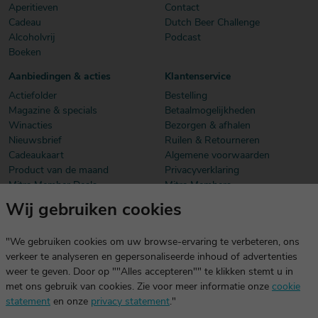
Aperitieven
Contact
Cadeau
Dutch Beer Challenge
Alcoholvrij
Podcast
Boeken
Aanbiedingen & acties
Klantenservice
Actiefolder
Bestelling
Magazine & specials
Betaalmogelijkheden
Winacties
Bezorgen & afhalen
Nieuwsbrief
Ruilen & Retourneren
Cadeaukaart
Algemene voorwaarden
Product van de maand
Privacyverklaring
Mitra Member Deals
Mitra Members
Wij gebruiken cookies
Download onze app
De app is exclusief voor Mitra Members. Je logt eenvoudig in met
"We gebruiken cookies om uw browse-ervaring te verbeteren, ons
dezelfde gegevens die je voor mitra.nl gebruikt.
verkeer te analyseren en gepersonaliseerde inhoud of advertenties
weer te geven. Door op ""Alles accepteren"" te klikken stemt u in
met ons gebruik van cookies. Zie voor meer informatie onze
cookie
statement
en onze
privacy statement
."