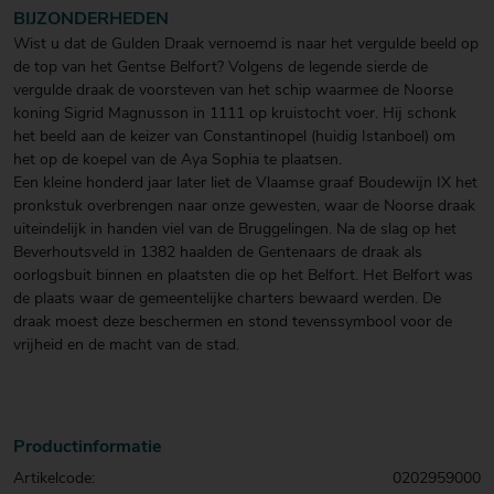
BIJZONDERHEDEN
Wist u dat de Gulden Draak vernoemd is naar het vergulde beeld op
de top van het Gentse Belfort? Volgens de legende sierde de
vergulde draak de voorsteven van het schip waarmee de Noorse
koning Sigrid Magnusson in 1111 op kruistocht voer. Hij schonk
het beeld aan de keizer van Constantinopel (huidig Istanboel) om
het op de koepel van de Aya Sophia te plaatsen.
Een kleine honderd jaar later liet de Vlaamse graaf Boudewijn IX het
pronkstuk overbrengen naar onze gewesten, waar de Noorse draak
uiteindelijk in handen viel van de Bruggelingen. Na de slag op het
Beverhoutsveld in 1382 haalden de Gentenaars de draak als
oorlogsbuit binnen en plaatsten die op het Belfort. Het Belfort was
de plaats waar de gemeentelijke charters bewaard werden. De
draak moest deze beschermen en stond tevens
symbool voor de
vrijheid en de macht van de stad.
Productinformatie
Artikelcode:
0202959000