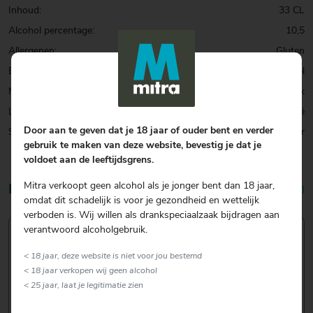
Inhoud:
33 CL
Alcohol percentage:
10,5
Allergenen:
Gluten
Biersoort:
Quadrupel
Merk:
Gulden Draak
Land:
België
Door aan te geven dat je 18 jaar of ouder bent en verder
Smaak:
Rijk & Donker
gebruik te maken van deze website, bevestig je dat je
voldoet aan de leeftijdsgrens.
Mitra verkoopt geen alcohol als je jonger bent dan 18 jaar,
Reviews
4,6/5 (5 reviews)
omdat dit schadelijk is voor je gezondheid en wettelijk
verboden is. Wij willen als drankspeciaalzaak bijdragen aan
verantwoord alcoholgebruik.
< 18 jaar, deze website is niet voor jou bestemd
6 februari 2023
< 18 jaar verkopen wij geen alcohol
< 25 jaar, laat je legitimatie zien
Als liefhebber van Tripel en Quadrupel kwam ik op mijn
zoektocht deze tegen. Een biertje, vol van smaak, niet te