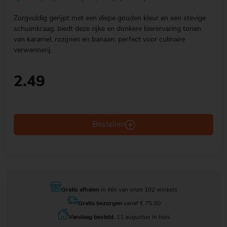
Zorgvuldig gerijpt met een diepe gouden kleur en een stevige
schuimkraag, biedt deze rijke en donkere bierervaring tonen
van karamel, rozijnen en banaan, perfect voor culinaire
verwennerij.
2.49
Bestellen
Gratis afhalen
in één van onze 102 winkels
Gratis bezorgen
vanaf € 75.00
Vandaag besteld
, 11 augustus in huis