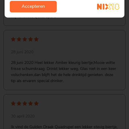
zoet, en de smaak blijft prettig in de mond achter. Niet
Accepteren
koud schenken. Deze behoort sinds nu zeker tot een van
mij favoriete Quadrupel s
28 juni 2020
28 juni 2020 Heel lekker Amber kleurig biertje,Mooie witte
frisse schuimkraag. Drinkt lekker weg, Glas niet in een keer
volschenken,dan blijft het de hele drinktijd genieten. deze
tip als ervaren special drinker.
30 april 2020
Ik vind de Gulden Draak Quadrupel een lekker stevig biertje,