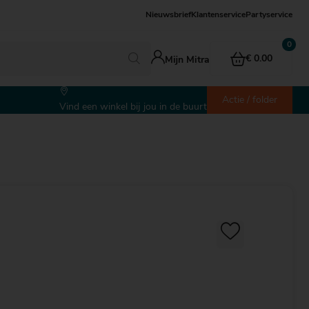
Nieuwsbrief
Klantenservice
Partyservice
€ 0.00
Mijn Mitra
Actie / folder
Vind een winkel bij jou in de buurt