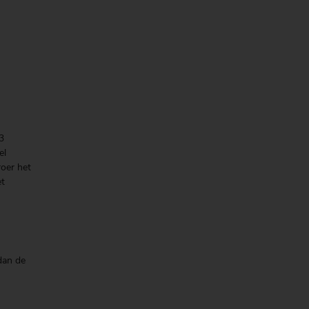
3
el
roer het
et
n
dan de