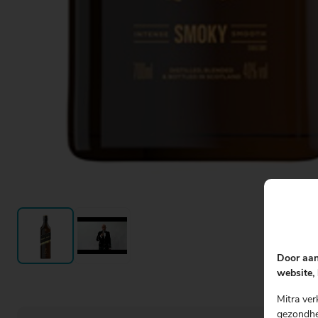
Door aan
website, 
Mitra ver
gezondhei