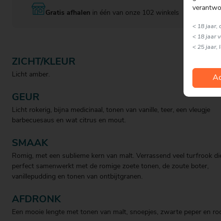
verantwo
Gratis afhalen
in één van onze 102 winkels
< 18 jaar,
< 18 jaar 
< 25 jaar, 
ZICHT/KLEUR
Licht amber.
Ac
GEUR
Licht rokerig, bijna medicinaal, tonen van vanille, teer, een vleugje
barbecuesaus en wat citrus en mout.
SMAAK
Romig, met een sublieme kern van malt. Verrassend veel turfrook di
perfect samenwerkt met de romige zoete tonen, de zoute boter,
vanillepudding en tonen van ontbijtgranen.
AFDRONK
Een mooie lengte met tonen van malt, snoepjes, zwarte peper en ro