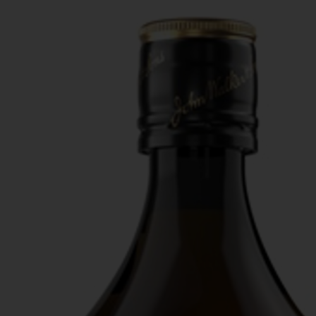
Actiefolder
Voordelen Mitra Member
Klantenservice