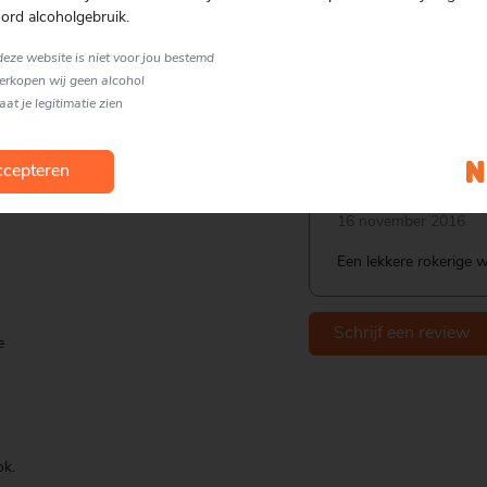
ord alcoholgebruik.
Gratis bezorgen
vanaf € 75.00
 deze website is niet voor jou bestemd
verkopen wij geen alcohol
laat je legitimatie zien
Reviews
cepteren
16 november 2016
Een lekkere rokerige w
Schrijf een review
e
ok.