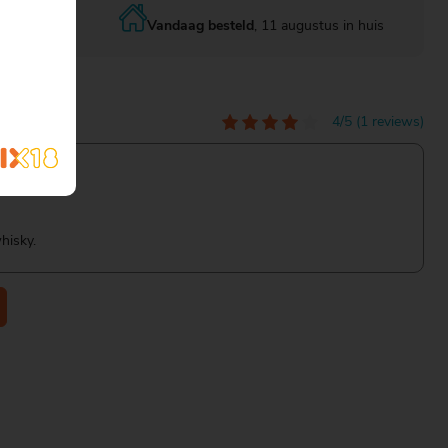
Vandaag besteld
, 11 augustus in huis
4/5 (1 reviews)
hisky.