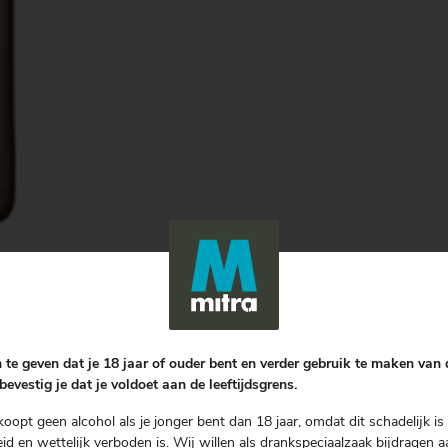
 te geven dat je 18 jaar of ouder bent en verder gebruik te maken van
bevestig je dat je voldoet aan de leeftijdsgrens.
koopt geen alcohol als je jonger bent dan 18 jaar, omdat dit schadelijk is 
d en wettelijk verboden is. Wij willen als drankspeciaalzaak bijdragen a