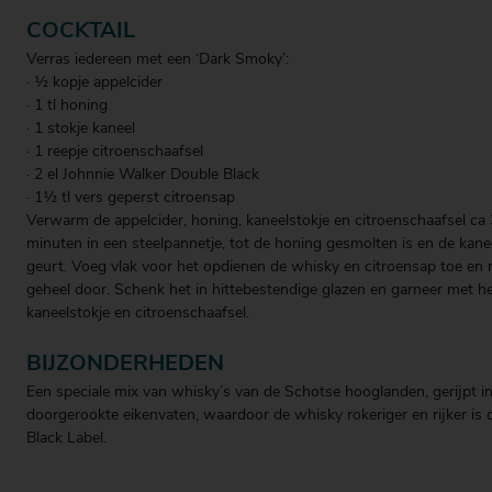
COCKTAIL
Verras iedereen met een ‘Dark Smoky’:
· ½ kopje appelcider
· 1 tl honing
· 1 stokje kaneel
· 1 reepje citroenschaafsel
· 2 el Johnnie Walker Double Black
· 1½ tl vers geperst citroensap
Verwarm de appelcider, honing, kaneelstokje en citroenschaafsel ca 
minuten in een steelpannetje, tot de honing gesmolten is en de kane
geurt. Voeg vlak voor het opdienen de whisky en citroensap toe en 
geheel door. Schenk het in hittebestendige glazen en garneer met h
kaneelstokje en citroenschaafsel.
BIJZONDERHEDEN
Een speciale mix van whisky’s van de Schotse hooglanden, gerijpt i
doorgerookte eikenvaten, waardoor de whisky rokeriger en rijker is 
Black Label.