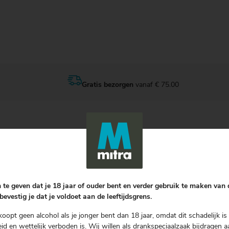
Gratis bezorgen
vanaf € 75.00
Reviews
mkraag
20 april 2017
 te geven dat je 18 jaar of ouder bent en verder gebruik te maken van
Wat een fantastisch wi
n
bevestig je dat je voldoet aan de leeftijdsgrens.
koopt geen alcohol als je jonger bent dan 18 jaar, omdat dit schadelijk is 
d en wettelijk verboden is. Wij willen als drankspeciaalzaak bijdragen a
Schrijf een review