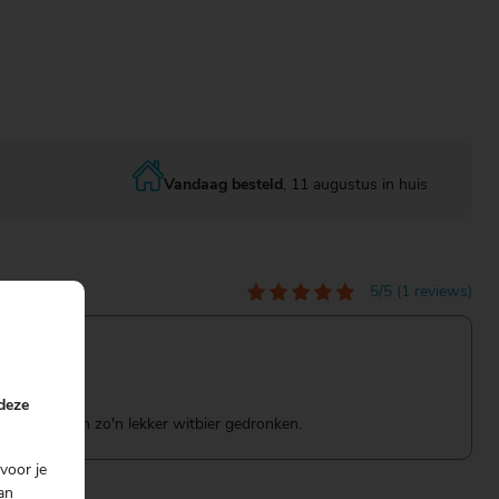
Vandaag besteld
, 11 augustus in huis
5/5 (1 reviews)
 deze
tbier, zelden zo'n lekker witbier gedronken.
voor je
an