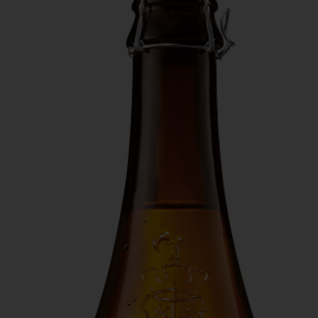
Actiefolder
Voordelen Mitra Member
Klantenservice