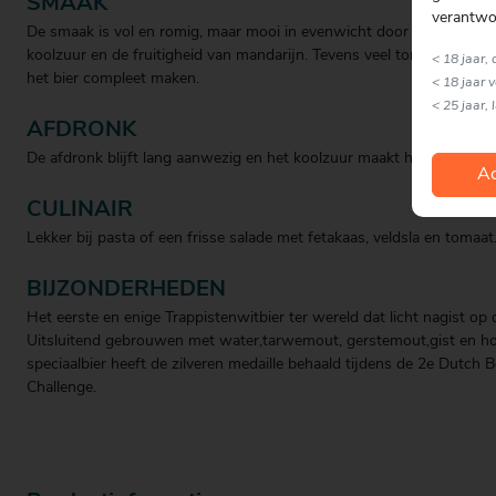
SMAAK
verantwo
De smaak is vol en romig, maar mooi in evenwicht door de frisheid 
koolzuur en de fruitigheid van mandarijn. Tevens veel tonen van krui
< 18 jaar,
het bier compleet maken.
< 18 jaar 
< 25 jaar, 
AFDRONK
De afdronk blijft lang aanwezig en het koolzuur maakt het bier fris.
Ac
CULINAIR
Lekker bij pasta of een frisse salade met fetakaas, veldsla en tomaat
BIJZONDERHEDEN
Het eerste en enige Trappistenwitbier ter wereld dat licht nagist op d
Uitsluitend gebrouwen met water,tarwemout, gerstemout,gist en ho
speciaalbier heeft de zilveren medaille behaald tijdens de 2e Dutch B
Challenge.