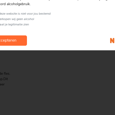
ord alcoholgebruik.
van
den die
 deze website is niet voor jou bestemd
verkopen wij geen alcohol
laat je legitimatie zien
cepteren
.
e fles.
p.Dit
eer