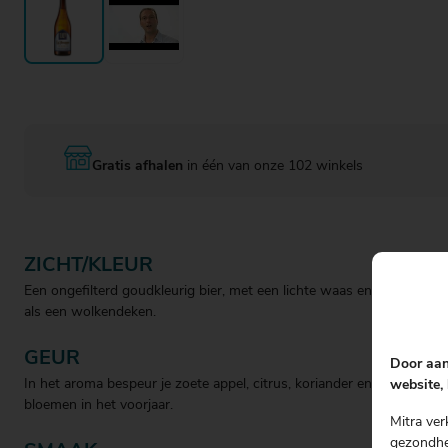
Gratis afhalen
in één van onze 102 winkels
ZICHT/KLEUR
Een ongefilterd goudkleurig bier, met een lichte waas en een schui
als een wolkendeken.
GEUR
Door aan
In het aroma bespeur je zoete appel, citrus, koriander en de geur va
website, 
bloemen in het voorjaar.
Mitra ver
gezondhei