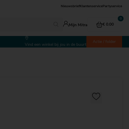
Nieuwsbrief
Klantenservice
Partyservice
€ 0.00
Mijn Mitra
Actie / folder
Vind een winkel bij jou in de buurt