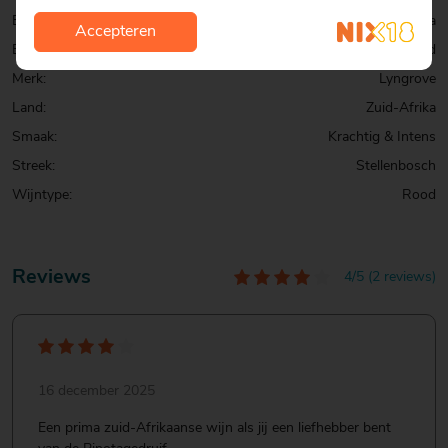
Exclusief:
Exclusief bij Mitra
Accepteren
Bekroning:
Bekroond
Merk:
Lyngrove
Land:
Zuid-Afrika
Smaak:
Krachtig & Intens
Streek:
Stellenbosch
Wijntype:
Rood
Reviews
4/5 (2 reviews)
16 december 2025
Een prima zuid-Afrikaanse wijn als jij een liefhebber bent