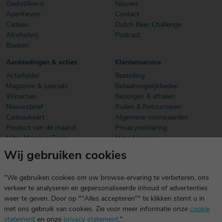
Gedistilleerd
Nieuws
Aperitieven
Contact
Cadeau
Dutch Beer Challenge
Alcoholvrij
Podcast
Boeken
Aanbiedingen & acties
Klantenservice
Actiefolder
Bestelling
Magazine & specials
Betaalmogelijkheden
Winacties
Bezorgen & afhalen
Nieuwsbrief
Ruilen & Retourneren
Cadeaukaart
Algemene voorwaarden
Product van de maand
Privacyverklaring
Mitra Member Deals
Mitra Members
Wij gebruiken cookies
Download onze app
De app is exclusief voor Mitra Members. Je logt eenvoudig in met
"We gebruiken cookies om uw browse-ervaring te verbeteren, ons
dezelfde gegevens die je voor mitra.nl gebruikt.
verkeer te analyseren en gepersonaliseerde inhoud of advertenties
weer te geven. Door op ""Alles accepteren"" te klikken stemt u in
met ons gebruik van cookies. Zie voor meer informatie onze
cookie
statement
en onze
privacy statement
."