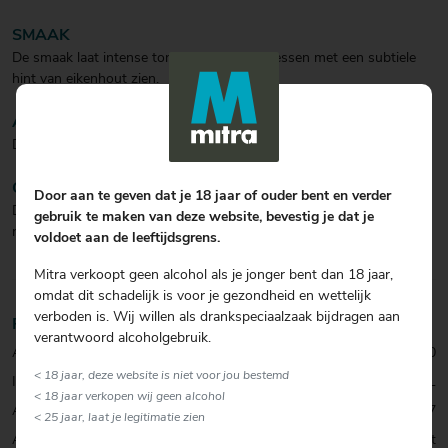
SMAAK
De smaak laat intense tonen van zwarte bessen met een subtiele
hint van eikenhout zien.
AFDRONK
De middellange afdronk laat een klein zoetje zien.
CULINAIR
Door aan te geven dat je 18 jaar of ouder bent en verder
Deze krachtige en intense wijn kun je onder andere prima serveren
gebruik te maken van deze website, bevestig je dat je
naast diverse gerechten van varkensvlees.
voldoet aan de leeftijdsgrens.
Mitra verkoopt geen alcohol als je jonger bent dan 18 jaar,
omdat dit schadelijk is voor je gezondheid en wettelijk
verboden is. Wij willen als drankspeciaalzaak bijdragen aan
Productinformatie
verantwoord alcoholgebruik.
Artikelcode:
0074950000
< 18 jaar, deze website is niet voor jou bestemd
Inhoud:
75 CL
< 18 jaar verkopen wij geen alcohol
Alcohol percentage:
14,7
< 25 jaar, laat je legitimatie zien
Allergenen:
Sulfiet