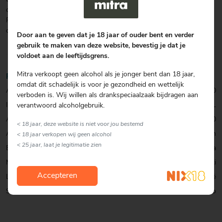
citroenen uit Sorrento, mag de likeur ‘Liquore di Limone di Sorrento
P.G.I.’ heten volgens de Europese richtlijnen die de Sorrento
citroenen beschermen.
Door aan te geven dat je 18 jaar of ouder bent en verder
gebruik te maken van deze website, bevestig je dat je
voldoet aan de leeftijdsgrens.
Mitra verkoopt geen alcohol als je jonger bent dan 18 jaar,
Productinformatie
omdat dit schadelijk is voor je gezondheid en wettelijk
Artikelcode:
0383600000
verboden is. Wij willen als drankspeciaalzaak bijdragen aan
Inhoud:
50 CL
verantwoord alcoholgebruik.
Alcohol percentage:
30,0
< 18 jaar, deze website is niet voor jou bestemd
Allergenen:
Geen
< 18 jaar verkopen wij geen alcohol
< 25 jaar, laat je legitimatie zien
Exclusief:
Exclusief bij Mitra
Merk:
Marcati
Accepteren
Land:
Italië
Soort:
Limoncello