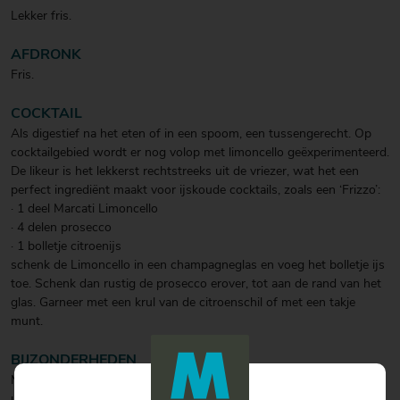
Lekker fris.
AFDRONK
Fris.
COCKTAIL
Als digestief na het eten of in een spoom, een tussengerecht. Op
cocktailgebied wordt er nog volop met limoncello geëxperimenteerd.
De likeur is het lekkerst rechtstreeks uit de vriezer, wat het een
perfect ingrediënt maakt voor ijskoude cocktails, zoals een ‘Frizzo’:
· 1 deel Marcati Limoncello
· 4 delen prosecco
· 1 bolletje citroenijs
schenk de Limoncello in een champagneglas en voeg het bolletje ijs
toe. Schenk dan rustig de prosecco erover, tot aan de rand van het
glas. Garneer met een krul van de citroenschil of met een takje
munt.
BIJZONDERHEDEN
Marcati Limoncello wordt ambachtelijk gemaakt van de citroenen
uit het Sorrento gebied. Wanneer Limoncello gemaakt wordt met