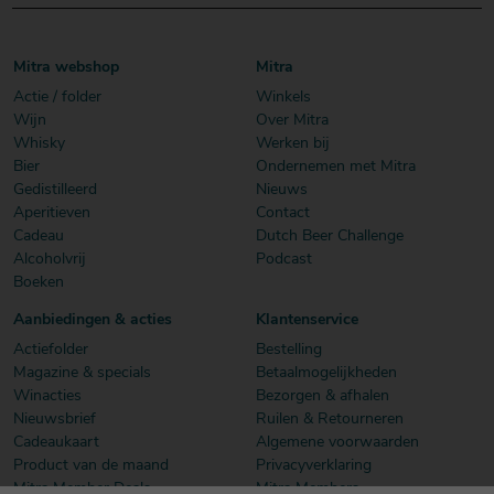
Mitra webshop
Mitra
Actie / folder
Winkels
Wijn
Over Mitra
Whisky
Werken bij
Bier
Ondernemen met Mitra
Gedistilleerd
Nieuws
Aperitieven
Contact
Cadeau
Dutch Beer Challenge
Alcoholvrij
Podcast
Boeken
Aanbiedingen & acties
Klantenservice
Actiefolder
Bestelling
Magazine & specials
Betaalmogelijkheden
Winacties
Bezorgen & afhalen
Nieuwsbrief
Ruilen & Retourneren
Cadeaukaart
Algemene voorwaarden
Product van de maand
Privacyverklaring
Mitra Member Deals
Mitra Members