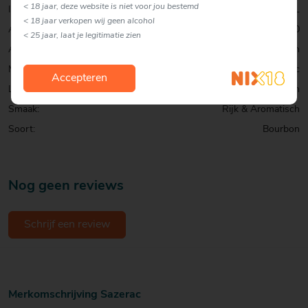
< 18 jaar, deze website is niet voor jou bestemd
Inhoud:
70 CL
< 18 jaar verkopen wij geen alcohol
Alcohol percentage:
45,0
< 25 jaar, laat je legitimatie zien
Allergenen:
Geen
Merk:
Sazerac
Accepteren
Land:
Verenigde Staten
Smaak:
Rijk & Aromatisch
Soort:
Bourbon
Nog geen reviews
Schrijf een review
Merkomschrijving Sazerac