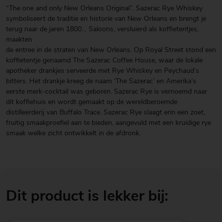
“The one and only New Orleans Original”. Sazerac Rye Whiskey
symboliseert de traditie en historie van New Orleans en brengt je
terug naar de jaren 1800… Saloons, versluierd als koffietentjes,
maakten
de entree in de straten van New Orleans. Op Royal Street stond een
koffietentje genaamd The Sazerac Coffee House, waar de lokale
apotheker drankjes serveerde met Rye Whiskey en Peychaud’s
bitters. Het drankje kreeg de naam ‘The Sazerac’ en Amerika’s
eerste merk-cocktail was geboren. Sazerac Rye is vernoemd naar
dit koffiehuis en wordt gemaakt op de wereldberoemde
distilleerderij van Buffalo Trace. Sazerac Rye slaagt erin een zoet,
fruitig smaakproefiel aan te bieden, aangevuld met een kruidige rye
smaak welke zicht ontwikkelt in de afdronk.
Dit product is lekker bij: