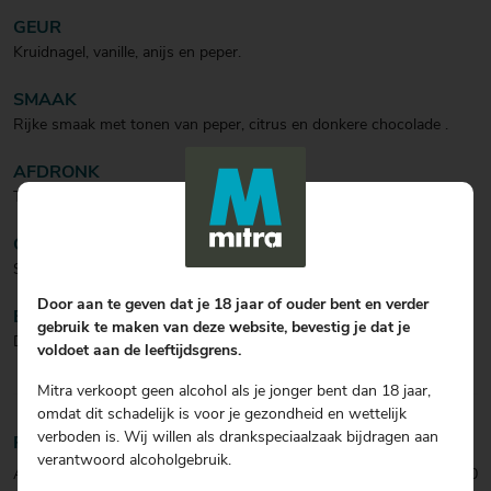
GEUR
Kruidnagel, vanille, anijs en peper.
SMAAK
Rijke smaak met tonen van peper, citrus en donkere chocolade .
AFDRONK
Tonen van drop.
CULINAIR
Steak en vleesplankje.
Door aan te geven dat je 18 jaar of ouder bent en verder
BIJZONDERHEDEN
gebruik te maken van deze website, bevestig je dat je
De Sazerac Rye Whiskey is de enige echte New Orleans Original.
voldoet aan de leeftijdsgrens.
Mitra verkoopt geen alcohol als je jonger bent dan 18 jaar,
omdat dit schadelijk is voor je gezondheid en wettelijk
verboden is. Wij willen als drankspeciaalzaak bijdragen aan
Productinformatie
verantwoord alcoholgebruik.
Artikelcode:
0069027510