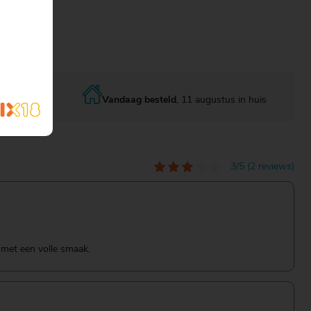
Vandaag besteld
, 11 augustus in huis
3/5 (2 reviews)
l met een volle smaak.