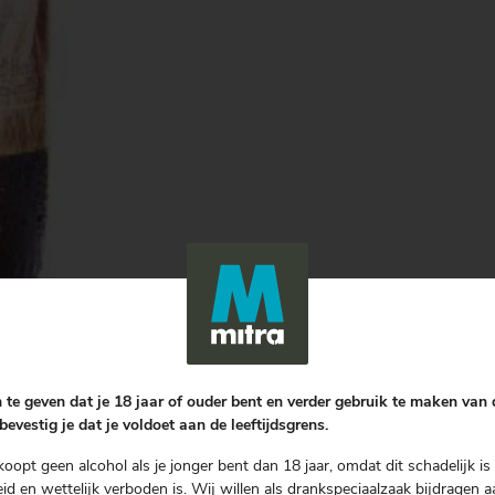
 te geven dat je 18 jaar of ouder bent en verder gebruik te maken van
bevestig je dat je voldoet aan de leeftijdsgrens.
koopt geen alcohol als je jonger bent dan 18 jaar, omdat dit schadelijk is 
d en wettelijk verboden is. Wij willen als drankspeciaalzaak bijdragen a