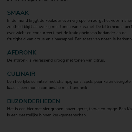
SMAAK
In de mond krijgt de koolzuur even vrij spel en zorgt het voor frishe
zoetheid blijft aanwezig met tonen van karamel. De bitterheid is perf
evenwicht en concurreert met de kruidigheid van koriander en de
fruitigheid van citrus en sinaasappel. Een toets van noten is herkenb
AFDRONK
De afdronk is verrassend droog met tonen van citrus.
CULINAIR
Een heerlijke schnitzel met champignons, spek, paprika en overgote
kaas is een mooie combinatie met Kanunnik.
BIJZONDERHEDEN
Het is een bier met vier granen; haver, gerst, tarwe en rogge. Een K
is een geestelijke binnen kerkgemeenschap.