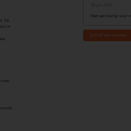
26 juli 2023
Niet een biertje voor mi
id. De
ect in
Schrijf een review
aar.
n met
anunnik