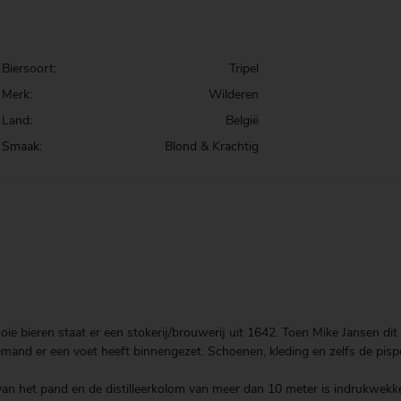
Biersoort:
Tripel
Merk:
Wilderen
Land:
België
Smaak:
Blond & Krachtig
e bieren staat er een stokerij/brouwerij uit 1642. Toen Mike Jansen dit 
iemand er een voet heeft binnengezet. Schoenen, kleding en zelfs de pisp
an het pand en de distilleerkolom van meer dan 10 meter is indrukwekk