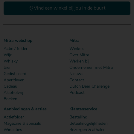
Vind een winkel bij jou in de buurt
Mitra webshop
Mitra
Actie / folder
Winkels
Wijn
Over Mitra
Whisky
Werken bij
Bier
Ondernemen met Mitra
Gedistilleerd
Nieuws
Aperitieven
Contact
Cadeau
Dutch Beer Challenge
Alcoholvrij
Podcast
Boeken
Aanbiedingen & acties
Klantenservice
Actiefolder
Bestelling
Magazine & specials
Betaalmogelijkheden
Winacties
Bezorgen & afhalen