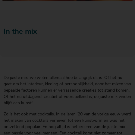
20
20
20
€ 20
€ 20
€ 20
Over Mitra
- €
- €
- €
Actiefolder
25
25
25
Voordelen Mitra Member
In the mix
€ 25
Klantenservice
- €
30
De juiste mix, we weten allemaal hoe belangrijk dit is. Of het nu
gaat om het interieur, kleding of persoonlijkheid, door het mixen van
bepaalde factoren kunnen er verrassende creaties tot stand komen.
Of het nu uitdagend, creatief of voorspellend is, de juiste mix vinden
blijft een kunst!
Zo is het ook met cocktails. In de jaren ‘20 van de vorige eeuw werd
het maken van cocktails verheven tot een kunstvorm en was het
ontzettend populair. En nog altijd is het creëren van de juiste mix
een passie voor veel mensen. Een cocktail komt niet zomaar tot