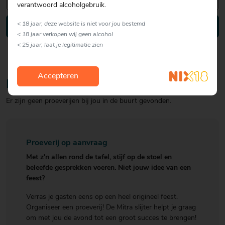
verantwoord alcoholgebruik.
< 18 jaar, deze website is niet voor jou bestemd
Proeverij zoeken
< 18 jaar verkopen wij geen alcohol
< 25 jaar, laat je legitimatie zien
Accepteren
Helaas
Er zijn geen proeverijen bij jou in de buurt gevonden.
Proeverij op aanvraag
Met z'n allen rond de tafel, stijf op de stoel en
beleefde gesprekken voeren. Niet jouw idee van een
feest?
Verras je gasten eens op een heel origineel feest.
Organiseer een proeverij! De Mitra slijter helpt je graag
om met jou de avond tot een groot succes te brengen!