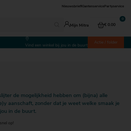
Nieuwsbrief
Klantenservice
Partyservice
€ 0.00
Mijn Mitra
Actie / folder
Vind een winkel bij jou in de buurt
lijter de mogelijkheid hebben om (bijna) alle
(e)y aanschaft, zonder dat je weet welke smaak je
ou in de buurt.
snel op!