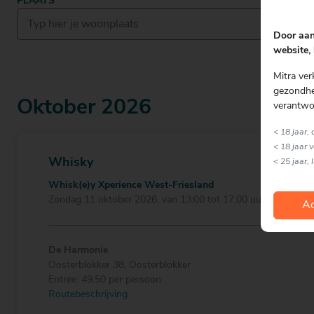
PLAATS
Door aan
website, 
Mitra ver
gezondhei
oktober 2026
verantwo
< 18 jaar,
< 18 jaar 
Whisky
< 25 jaar, 
Whisk(e)y Xperience West-Friesland
zondag 11 oktober 2026, van 13:00 tot 17:00 uur
Ac
De Harmonie
Oosterblokker 38
,
Oosterblokker
Entree: 49,50 per persoon
Routebeschrijving