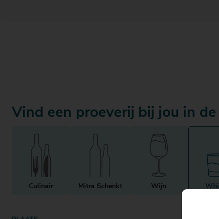
Actiefolder
Voordelen Mitra Member
Klantenservice
Vind een proeverij bij jou in de
Culinair
Mitra Schenkt
Wijn
Whi