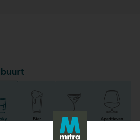
 buurt
sky
Bier
Gedistilleerd
Aperitieven