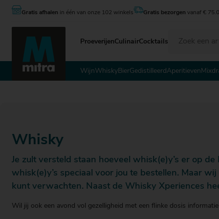
Gratis afhalen
in één van onze 102 winkels
Gratis bezorgen
vanaf € 75.
Proeverijen
Culinair
Cocktails
Wijn
Whisky
Wijn
Whisky
Bier
Gedistilleerd
Aperitieven
Mixdr
Bier
Gedistilleerd
Aperitieven
Mixdranken
€ 0
€ 0
€ 0
Cadeau
€ 5
€ 5
€ 5
Last Minutes
Whisky
€ 1
€ 1
€ 1
€ 1
€ 1
€ 1
€ 2
€ 2
€ 2
Je zult versteld staan hoeveel whisk(e)y’s er op de
€ 2
whisk(e)y’s speciaal voor jou te bestellen. Maar w
€ 0 - tot € 5
€ 5 - € 10
€ 10 - € 15
€ 15 - € 20
€ 20 - € 25
kunt verwachten. Naast de Whisky Xperiences heeft 
Wil jij ook een avond vol gezelligheid met een flinke dosis informati
Over Mitra
€ 0 - tot € 5
€ 0 - tot € 5
€ 5 - € 10
€ 5 - € 10
€ 10 - € 15
€ 10 - € 15
€ 15 - € 20
€ 15 - € 20
€ 20 - € 25
€ 20 - € 25
€ 25 -