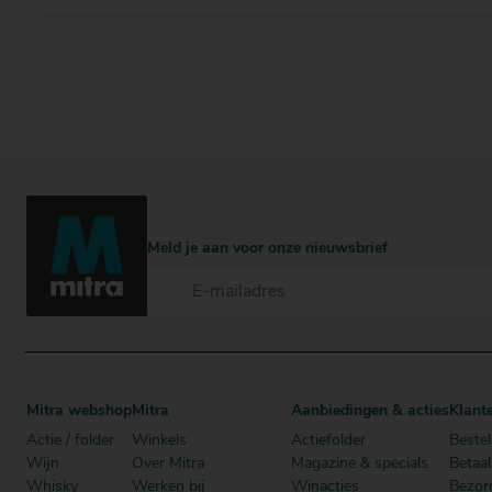
Meld je aan voor onze nieuwsbrief
Mitra webshop
Mitra
Aanbiedingen & acties
Klant
Actie / folder
Winkels
Actiefolder
Bestel
Wijn
Over Mitra
Magazine & specials
Betaa
Whisky
Werken bij
Winacties
Bezor