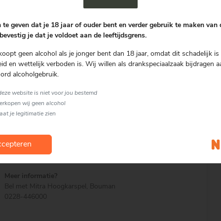
POSTCODE
Proeverij zoeken
 te geven dat je 18 jaar of ouder bent en verder gebruik te maken van
bevestig je dat je voldoet aan de leeftijdsgrens.
koopt geen alcohol als je jonger bent dan 18 jaar, omdat dit schadelijk is 
d en wettelijk verboden is. Wij willen als drankspeciaalzaak bijdragen a
ord alcoholgebruik.
 deze website is niet voor jou bestemd
verkopen wij geen alcohol
laat je legitimatie zien
cepteren
Meer informatie?
Bel met Mitra Hoogkarspel, Bouman
0228-446000