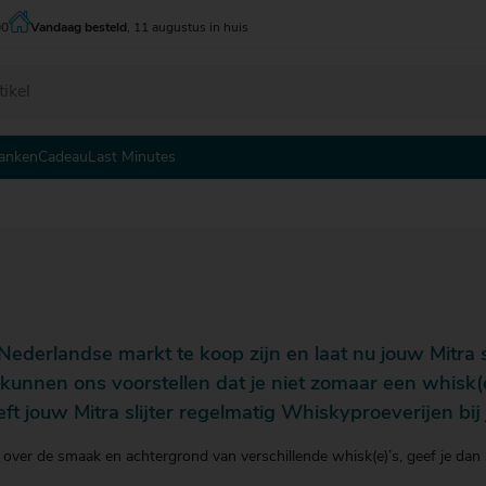
00
Vandaag besteld
, 11 augustus in huis
anken
Cadeau
Last Minutes
 - tot € 5
 - tot € 5
 - tot € 5
 - € 10
 - € 10
 - € 10
0 - € 15
0 - € 15
0 - € 15
5 - € 20
5 - € 20
5 - € 20
0 - € 25
0 - € 25
0 - € 25
 Nederlandse markt te koop zijn en laat nu jouw Mitra s
5 - € 30
ij kunnen ons voorstellen dat je niet zomaar een whisk
jouw Mitra slijter regelmatig Whiskyproeverijen bij j
e over de smaak en achtergrond van verschillende whisk(e)’s, geef je dan 
 € 30