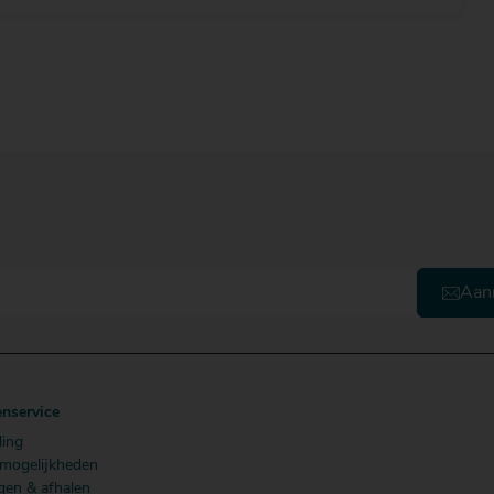
Aan
enservice
ling
lmogelijkheden
gen & afhalen