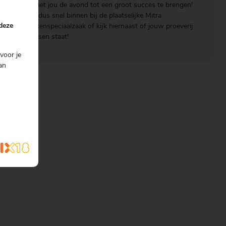
om met jou de avond tot een groot succes te brengen!
Stap dus snel binnen bij de plaatselijke Mitra
 deze
drankenspeciaalzaak of kijk hiernaast of jouw proeverij
ertussen staat!
voor je
an