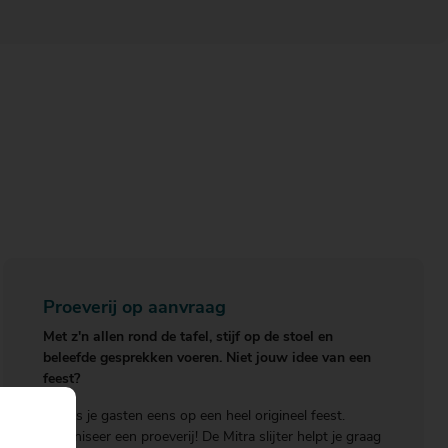
Proeverij op aanvraag
Met z'n allen rond de tafel, stijf op de stoel en
beleefde gesprekken voeren. Niet jouw idee van een
feest?
Verras je gasten eens op een heel origineel feest.
Organiseer een proeverij! De Mitra slijter helpt je graag