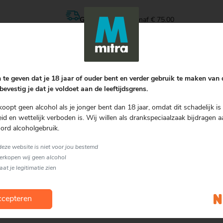
Gratis bezorgen
vanaf € 75.00
Nog geen review
 te geven dat je 18 jaar of ouder bent en verder gebruik te maken van
Schrijf een review
bevestig je dat je voldoet aan de leeftijdsgrens.
koopt geen alcohol als je jonger bent dan 18 jaar, omdat dit schadelijk is 
d en wettelijk verboden is. Wij willen als drankspeciaalzaak bijdragen a
naast
ord alcoholgebruik.
 deze website is niet voor jou bestemd
verkopen wij geen alcohol
laat je legitimatie zien
cepteren