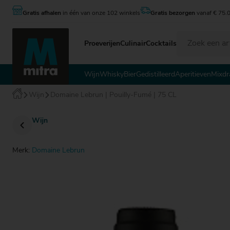
Gratis afhalen
in één van onze 102 winkels
Gratis bezorgen
vanaf € 75.
Proeverijen
Culinair
Cocktails
Wijn
Whisky
Wijn
Whisky
Bier
Gedistilleerd
Aperitieven
Mixdr
Bier
Gedistilleerd
Wijn
Domaine Lebrun | Pouilly-Fumé | 75 CL
Aperitieven
Mixdranken
Wijn
€ 0
€ 0
€ 0
Cadeau
€ 5
€ 5
€ 5
Last Minutes
€ 1
€ 1
€ 1
Merk:
Domaine Lebrun
€ 1
€ 1
€ 1
€ 2
€ 2
€ 2
€ 2
€ 0 - tot € 5
€ 5 - € 10
€ 10 - € 15
€ 15 - € 20
€ 20 - € 25
Over Mitra
€ 0 - tot € 5
€ 0 - tot € 5
€ 5 - € 10
€ 5 - € 10
€ 10 - € 15
€ 10 - € 15
€ 15 - € 20
€ 15 - € 20
€ 20 - € 25
€ 20 - € 25
€ 25 -