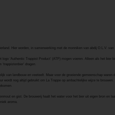
derland. Hier worden, in samenwerking met de monniken van abdij O.L.V. van
t logo ‘Authentic Trappist Product’ (ATP) mogen voeren. Alleen als het bier 
‘trappistenbier’ dragen.
elijk van landbouw en veeteelt. Maar voor de groeiende gemeenschap waren d
uur wordt nog altijd gebruikt om La Trappe op ambachtelijke wijze te brouwen
gekomen.
enmout en gist. De brouwerij haalt het water voor het bier uit eigen bron en la
 uniek aroma.