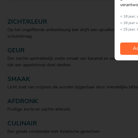
verantwo
< 18 jaar,
ZICHT/KLEUR
< 18 jaar 
< 25 jaar, 
Op het ongefilterde amberkleurig bier drijft een opvallende volle witt
schuimkraag.
Ac
GEUR
Een zachte aantrekkelijk zoete smaak van karamel en een heerlijk fru
dat aan appelstroop doet denken.
SMAAK
Licht zoet van rozijnen die worden bijgestaan door vriendelijke bitte
AFDRONK
Fruitige, korte en zachte afdronk.
CULINAIR
Een goede combinatie met Aziatische gerechten.