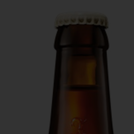
Actiefolder
Voordelen Mitra Member
Klantenservice