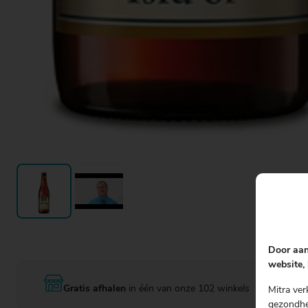
Door aan
website, 
Gratis afhalen
in één van onze 102 winkels
Mitra ver
gezondhei