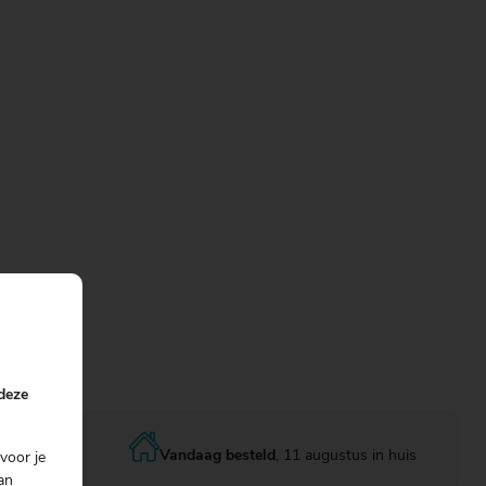
 deze
Vandaag besteld
, 11 augustus in huis
voor je
an