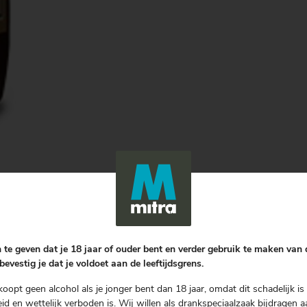
 te geven dat je 18 jaar of ouder bent en verder gebruik te maken van
bevestig je dat je voldoet aan de leeftijdsgrens.
Gratis bezorgen
vanaf € 75.00
koopt geen alcohol als je jonger bent dan 18 jaar, omdat dit schadelijk is 
d en wettelijk verboden is. Wij willen als drankspeciaalzaak bijdragen a