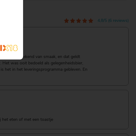
4,8/5 (6 reviews)
ppe zijn uitstekend van smaak, en dat geldt
r. Het was ooit bedoeld als gelegenheidsbier,
 is het in het leveringsprogramma gebleven. En
ij het eten of met een toastje