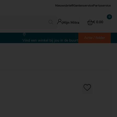
Nieuwsbrief
Klantenservice
Partyservice
€ 0.00
Mijn Mitra
Actie / folder
Vind een winkel bij jou in de buurt