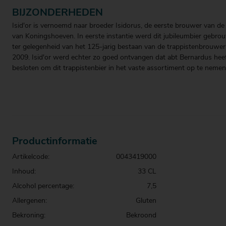
BIJZONDERHEDEN
Isid'or is vernoemd naar broeder Isidorus, de eerste brouwer van de 
van Koningshoeven. In eerste instantie werd dit jubileumbier gebr
ter gelegenheid van het 125-jarig bestaan van de trappistenbrouweri
2009. Isid'or werd echter zo goed ontvangen dat abt Bernardus hee
besloten om dit trappistenbier in het vaste assortiment op te nemen
Productinformatie
Artikelcode:
0043419000
Inhoud:
33 CL
Alcohol percentage:
7,5
Allergenen:
Gluten
Bekroning:
Bekroond