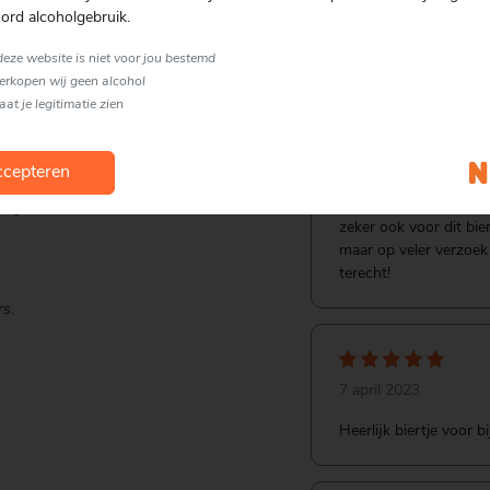
ord alcoholgebruik.
 deze website is niet voor jou bestemd
Reviews
verkopen wij geen alcohol
laat je legitimatie zien
e
18 november 2023
cepteren
Alle bieren van La Tra
itigheid
zeker ook voor dit bie
maar op veler verzoek
terecht!
rs.
7 april 2023
Heerlijk biertje voor b