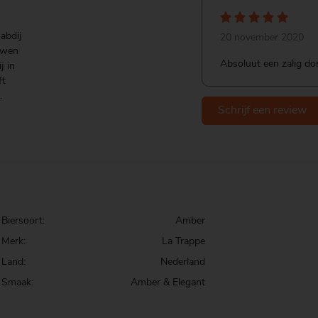
abdij
20 november 2020
ouwen
Absoluut een zalig don
j in
ft
.
Schrijf een review
Biersoort:
Amber
Merk:
La Trappe
Land:
Nederland
Smaak:
Amber & Elegant