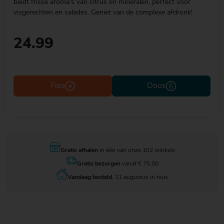
biedt frisse aroma's van citrus en mineralen, perfect voor
visgerechten en salades. Geniet van de complexe afdronk!
24.99
Fles
Doos
Gratis afhalen
in één van onze 102 winkels
Gratis bezorgen
vanaf € 75.00
Vandaag besteld
, 11 augustus in huis