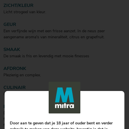
ZICHT/KLEUR
Licht strogeel van kleur.
GEUR
Een verfijnde wijn met een frisse aanzet. In de neus zeer
aangename aroma's van mineraliteit, citrus en grapefruit.
SMAAK
De smaak is fris en levendig met mooie finesses
AFDRONK
Plezierig en complex.
CULINAIR
Ideale begeleider van vis, schelpdieren of salades.
BIJZONDERHEDEN
De druiven worden ’s morgens vroeg geplukt om zoveel mogelijk
frisheid te behouden. Na de vinificatie blijft de wijn op de lie tot
Door aan te geven dat je 18 jaar of ouder bent en verder
februari/maart. Deze wijn valt zeker onder de categorie ' bijzondere