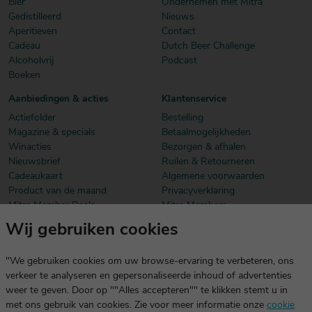
Bier
Ondernemen met Mitra
Gedistilleerd
Nieuws
Aperitieven
Contact
Cadeau
Dutch Beer Challenge
Alcoholvrij
Podcast
Boeken
Aanbiedingen & acties
Klantenservice
Actiefolder
Bestelling
Magazine & specials
Betaalmogelijkheden
Winacties
Bezorgen & afhalen
Nieuwsbrief
Ruilen & Retourneren
Cadeaukaart
Algemene voorwaarden
Product van de maand
Privacyverklaring
Mitra Member Deals
Mitra Members
Wij gebruiken cookies
Download onze app
De app is exclusief voor Mitra Members. Je logt eenvoudig in met
"We gebruiken cookies om uw browse-ervaring te verbeteren, ons
dezelfde gegevens die je voor mitra.nl gebruikt.
verkeer te analyseren en gepersonaliseerde inhoud of advertenties
weer te geven. Door op ""Alles accepteren"" te klikken stemt u in
met ons gebruik van cookies. Zie voor meer informatie onze
cookie