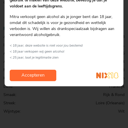
gebruik te maken van deze website, bevestig je dat je
dranken '.
voldoet aan de leeftijdsgrens.
Mitra verkoopt geen alcohol als je jonger bent dan 18 jaar,
omdat dit schadelijk is voor je gezondheid en wettelijk
Productinformatie
verboden is. Wij willen als drankspeciaalzaak bijdragen aan
verantwoord alcoholgebruik.
Artikelcode:
0001020223
Inhoud:
75 CL
< 18 jaar, deze website is niet voor jou bestemd
< 18 jaar verkopen wij geen alcohol
Alcohol percentage:
13,6
< 25 jaar, laat je legitimatie zien
Allergenen:
Sulfiet
Merk:
Domaine du Pré Semelé
Accepteren
Kenmerk:
Biologisch
Land:
Frankrijk
Smaak:
Rijk & Rond
Streek:
Loire (Orleanais)
Wijntype:
Wit