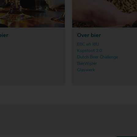
bier
Over bier
EBC en IBU
Kopstoot 2.0
Dutch Beer Challenge
BierWijzer
Glaswerk