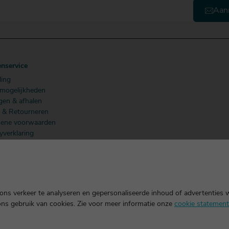
Aan
enservice
ling
lmogelijkheden
gen & afhalen
n & Retourneren
ene voorwaarden
yverklaring
 Members
ns verkeer te analyseren en gepersonaliseerde inhoud of advertenties 
ons gebruik van cookies. Zie voor meer informatie onze
cookie statement
k