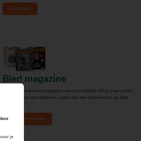
Bestellen
Bier! magazine
Het spraakmakende magazine over speciaalbier! Wil je meer weten
en lezen over speciaalbieren, neem dan een abonnement op Bier!
magazine.
 deze
Meer informatie
voor je