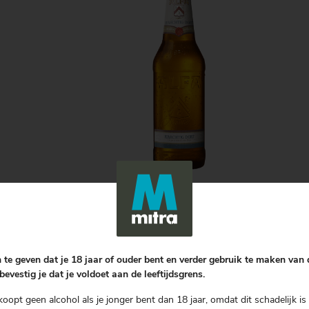
de smaak heerlijk zacht en vol is, snel overgaat in
 te geven dat je 18 jaar of ouder bent en verder gebruik te maken van
bevestig je dat je voldoet aan de leeftijdsgrens.
koopt geen alcohol als je jonger bent dan 18 jaar, omdat dit schadelijk is 