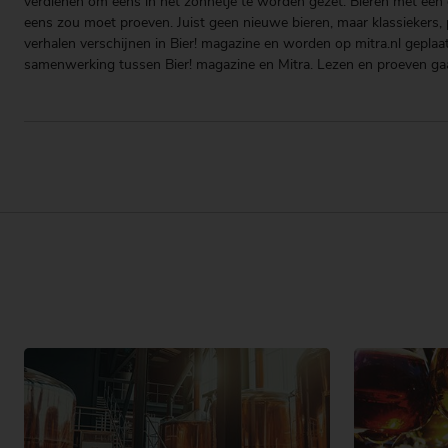
verdienen om eens in het zonnetje te worden gezet. Bieren met een g
eens zou moet proeven. Juist geen nieuwe bieren, maar klassiekers, pa
verhalen verschijnen in Bier! magazine en worden op mitra.nl geplaa
samenwerking tussen Bier! magazine en Mitra. Lezen en proeven ga