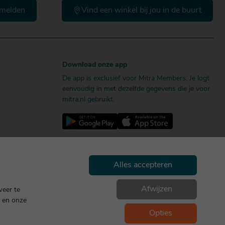
melden
Vind een winkel bij jou in de buurt
Download onze app
De app is exclusief voor Mitra Members. Je logt
eenvoudig in met dezelfde gegevens die je voor
mitra.nl gebruikt.
Alles accepteren
Afwijzen
weer te
en onze
Geniet, maar drink met mate. Geen 18 geen alcohol
Opties