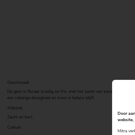
Geur/smaak
De geur is floraal, kruidig en fris, met het zoete van karamel, terwijl 
een rokerige droogheid en mooi in balans blijft.
Afdronk
Door aan
Zacht en kort.
website, 
Culinair
Mitra ver