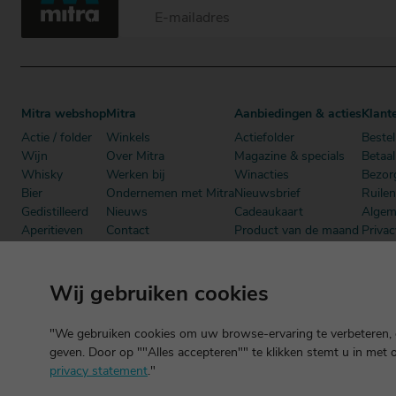
Mitra webshop
Mitra
Aanbiedingen & acties
Klant
Actie / folder
Winkels
Actiefolder
Bestel
Wijn
Over Mitra
Magazine & specials
Betaa
Whisky
Werken bij
Winacties
Bezor
Bier
Ondernemen met Mitra
Nieuwsbrief
Ruile
Gedistilleerd
Nieuws
Cadeaukaart
Algem
Aperitieven
Contact
Product van de maand
Privac
Cadeau
Dutch Beer Challenge
Mitra Member Deals
Mitra
Alcoholvrij
Podcast
Boeken
Wij gebruiken cookies
"We gebruiken cookies om uw browse-ervaring te verbeteren, o
geven. Door op ""Alles accepteren"" te klikken stemt u in met 
privacy statement
."
©2026 Mitra -
Disclaimer
en
copyright
- Verantwoord alcoholgebrui