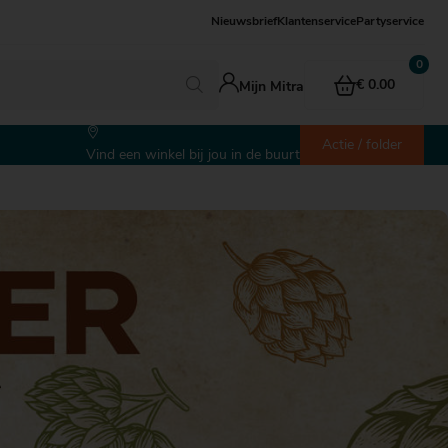
Nieuwsbrief
Klantenservice
Partyservice
€ 0.00
Mijn Mitra
Actie / folder
Vind een winkel bij jou in de buurt