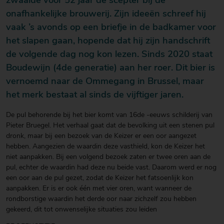
zwaaide voor 52 jaar de scepter bij de
onafhankelijke brouwerij. Zijn ideeën schreef hij
vaak ’s avonds op een briefje in de badkamer voor
het slapen gaan, hopende dat hij zijn handschrift
de volgende dag nog kon lezen. Sinds 2020 staat
Boudewijn (4de generatie) aan her roer. Dit bier is
vernoemd naar de Ommegang in Brussel, maar
het merk bestaat al sinds de vijftiger jaren.
De pul behorende bij het bier komt van 16de -eeuws schilderij van
Pieter Bruegel. Het verhaal gaat dat de bevolking uit een stenen pul
dronk, maar bij een bezoek van de Keizer er een oor aangezet
hebben. Aangezien de waardin deze vasthield, kon de Keizer het
niet aanpakken. Bij een volgend bezoek zaten er twee oren aan de
pul, echter de waardin had deze nu beide vast. Daarom werd er nog
een oor aan de pul gezet, zodat de Keizer het fatsoenlijk kon
aanpakken. Er is er ook één met vier oren, want wanneer de
rondborstige waardin het derde oor naar zichzelf zou hebben
gekeerd, dit tot onwenselijke situaties zou leiden