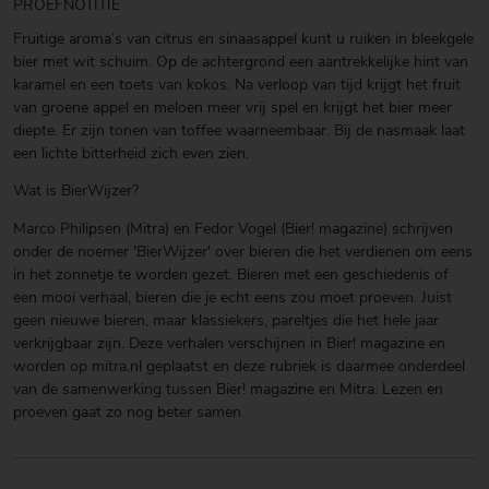
PROEFNOTITIE
Fruitige aroma’s van citrus en sinaasappel kunt u ruiken in bleekgele
bier met wit schuim. Op de achtergrond een aantrekkelijke hint van
karamel en een toets van kokos. Na verloop van tijd krijgt het fruit
van groene appel en meloen meer vrij spel en krijgt het bier meer
diepte. Er zijn tonen van toffee waarneembaar. Bij de nasmaak laat
een lichte bitterheid zich even zien.
Wat is BierWijzer?
Marco Philipsen (Mitra) en Fedor Vogel (Bier! magazine) schrijven
onder de noemer 'BierWijzer' over bieren die het verdienen om eens
in het zonnetje te worden gezet. Bieren met een geschiedenis of
een mooi verhaal, bieren die je echt eens zou moet proeven. Juist
geen nieuwe bieren, maar klassiekers, pareltjes die het hele jaar
verkrijgbaar zijn. Deze verhalen verschijnen in Bier! magazine en
worden op mitra.nl geplaatst en deze rubriek is daarmee onderdeel
van de samenwerking tussen Bier! magazine en Mitra. Lezen en
proeven gaat zo nog beter samen.