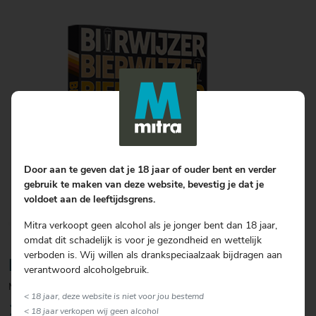
Door aan te geven dat je 18 jaar of ouder bent en verder
gebruik te maken van deze website, bevestig je dat je
voldoet aan de leeftijdsgrens.
Mitra verkoopt geen alcohol als je jonger bent dan 18 jaar,
omdat dit schadelijk is voor je gezondheid en wettelijk
verboden is. Wij willen als drankspeciaalzaak bijdragen aan
Boek BierWijzer
verantwoord alcoholgebruik.
Met unieke verhalen en proefnotities
< 18 jaar, deze website is niet voor jou bestemd
12.99
< 18 jaar verkopen wij geen alcohol