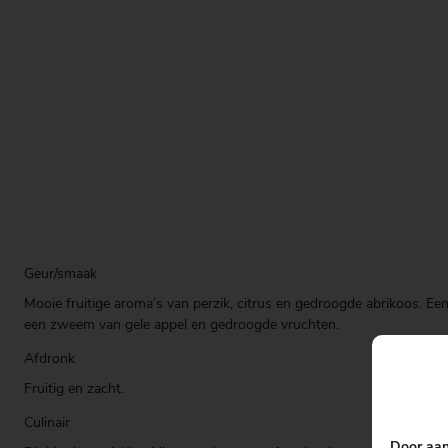
Geur/smaak
Mooie fruitige aroma’s van perzik, citrus en gedroogde abrikoos. Een
een zweem van gele appel en gedroogde vruchten.
Afdronk
Fruitig en zacht.
Culinair
Door aan