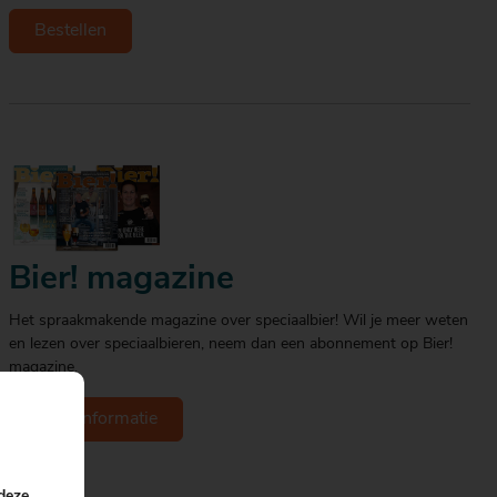
Bestellen
Bier! magazine
Het spraakmakende magazine over speciaalbier! Wil je meer weten
en lezen over speciaalbieren, neem dan een abonnement op Bier!
magazine.
Meer informatie
 deze