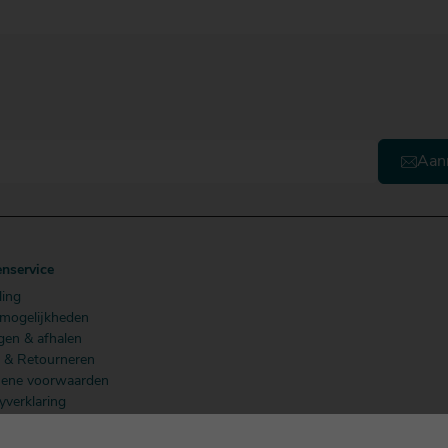
Aan
enservice
ling
lmogelijkheden
gen & afhalen
n & Retourneren
ene voorwaarden
yverklaring
 Members