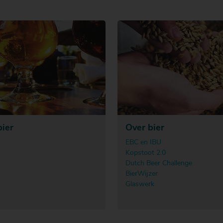
bier
Over bier
EBC en IBU
Kopstoot 2.0
Dutch Beer Challenge
BierWijzer
Glaswerk