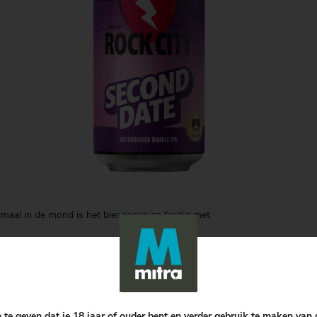
maal in de mond is het bier romig en fruitig met
 te geven dat je 18 jaar of ouder bent en verder gebruik te maken van