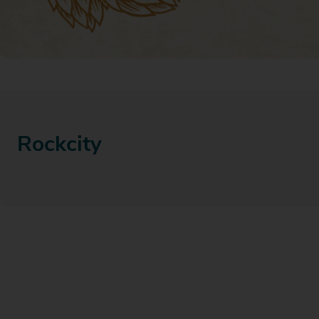
Actiefolder
Voordelen Mitra Member
Klantenservice
Rockcity