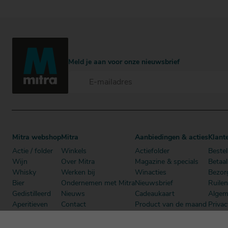
Meld je aan voor onze nieuwsbrief
Mitra webshop
Mitra
Aanbiedingen & acties
Klant
Actie / folder
Winkels
Actiefolder
Bestel
Wijn
Over Mitra
Magazine & specials
Betaa
Whisky
Werken bij
Winacties
Bezor
Bier
Ondernemen met Mitra
Nieuwsbrief
Ruile
Gedistilleerd
Nieuws
Cadeaukaart
Algem
Aperitieven
Contact
Product van de maand
Privac
Cadeau
Dutch Beer Challenge
Mitra Member Deals
Mitra
Alcoholvrij
Podcast