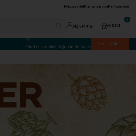
Nieuwsbrief
Klantenservice
Partyservice
€ 0.00
Mijn Mitra
Actie / folder
Vind een winkel bij jou in de buurt