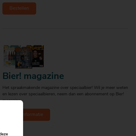
Bestellen
Bier! magazine
Het spraakmakende magazine over speciaalbier! Wil je meer weten
en lezen over speciaalbieren, neem dan een abonnement op Bier!
magazine.
Meer informatie
 deze