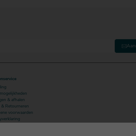
Aan
enservice
ling
lmogelijkheden
gen & afhalen
n & Retourneren
ene voorwaarden
yverklaring
 Members