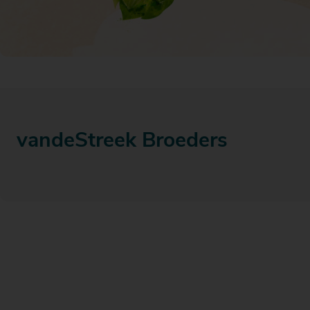
Actiefolder
Voordelen Mitra Member
Klantenservice
vandeStreek Broeders