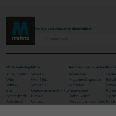
Meld je aan voor onze nieuwsbrief
Mitra webshop
Mitra
Aanbiedingen & acties
Klant
Actie / folder
Winkels
Actiefolder
Bestel
Wijn
Over Mitra
Magazine & specials
Betaa
Whisky
Werken bij
Winacties
Bezor
Bier
Ondernemen met Mitra
Nieuwsbrief
Ruile
Gedistilleerd
Nieuws
Cadeaukaart
Algem
Aperitieven
Contact
Product van de maand
Privac
Cadeau
Dutch Beer Challenge
Mitra Member Deals
Mitra
Alcoholvrij
Podcast