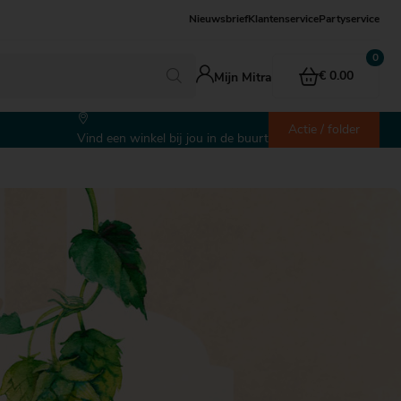
Nieuwsbrief
Klantenservice
Partyservice
€ 0.00
Mijn Mitra
Actie / folder
Vind een winkel bij jou in de buurt