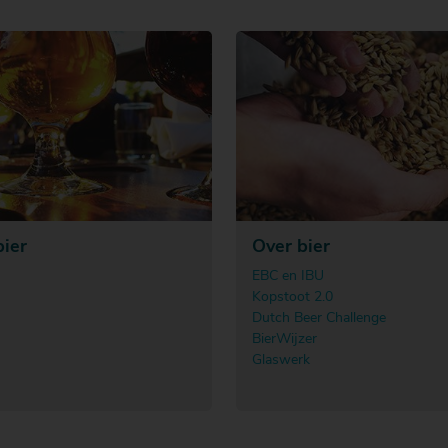
bier
Over bier
EBC en IBU
Kopstoot 2.0
Dutch Beer Challenge
BierWijzer
Glaswerk